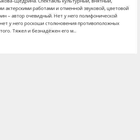
тыкова-Щедрина. Спектакль культурный, внятный,
и актерскими работами и отменной звуковой, цветовой
ин – автор очевидный. Нет у него полифонической
 нет у него роскоши столкновения противоположных
ого. Тяжел и безнадёжен его м...