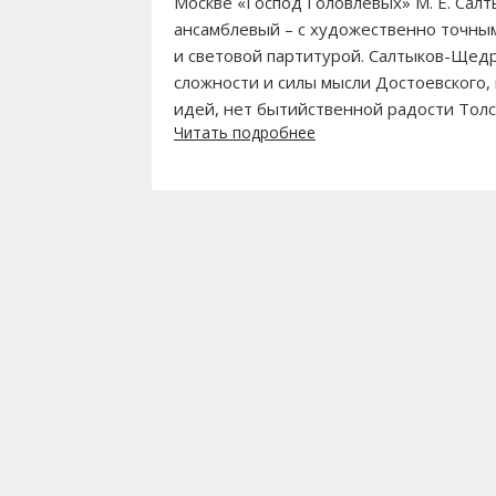
Москве «Господ Головлевых» М. Е. Сал
ансамблевый – с художественно точным
и световой партитурой. Салтыков-Щедр
сложности и силы мысли Достоевского,
идей, нет бытийственной радости Толст
Читать подробнее