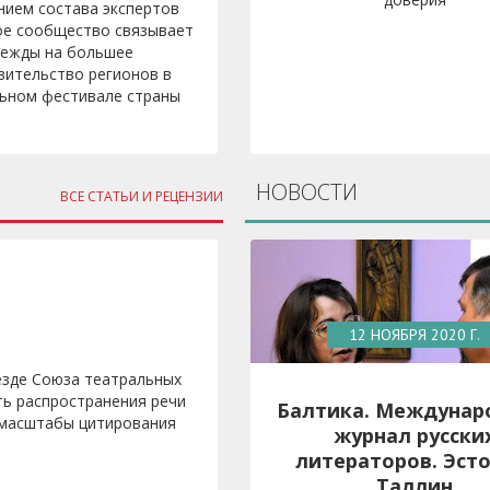
нием состава экспертов
ое сообщество связывает
дежды на большее
вительство регионов в
ьном фестивале страны
НОВОСТИ
ВСЕ СТАТЬИ И РЕЦЕНЗИИ
12 НОЯБРЯ 2020 Г.
езде Союза театральных
ь распространения речи
Балтика. Междунар
и масштабы цитирования
журнал русски
литераторов. Эсто
Таллин