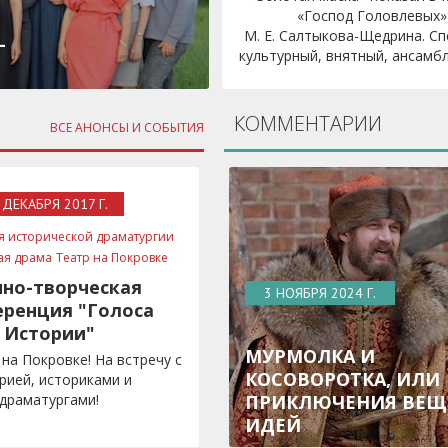
«Господ Головлевых»
М. Е. Салтыкова-Щедрина. Сп
–
культурный, внятный, ансамбле
КОММЕНТАРИИ
ВСЕ АНОНСЫ И СОБЫТИЯ
 ДЕКАБРЯ 2017 Г.
я исторической драматургии
ая драма
Театр на Покровке
чно-творческая
3 НОЯБРЯ 2024 Г.
ренция "Голоса
Истории"
МУРМОЛКА И
 на Покровке! На встречу с
КОСОВОРОТКА, ИЛИ
рией, историками и
драматургами!
ПРИКЛЮЧЕНИЯ ВЕЩ
ИДЕЙ