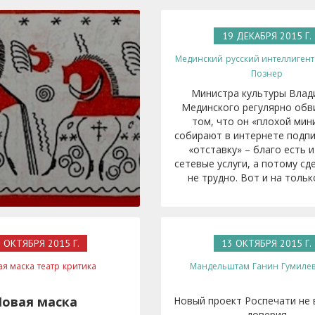
19 ДЕКАБРЯ 2015 Г.
Мединский
русский интеллигент
Познер
Министра культуры Влад
Мединского регулярно обв
том, что он «плохой мин
собирают в интернете подпи
«отставку» – благо есть и
сетевые услуги, а потому сд
не трудно. Вот и на только
 ОКТЯБРЯ 2015 Г.
13 ОКТЯБРЯ 2015 Г.
ая маска
театр
критика
Мандельштам
Ганин
Гумиле
овая маска
Новый проект Роспечати не
доверия