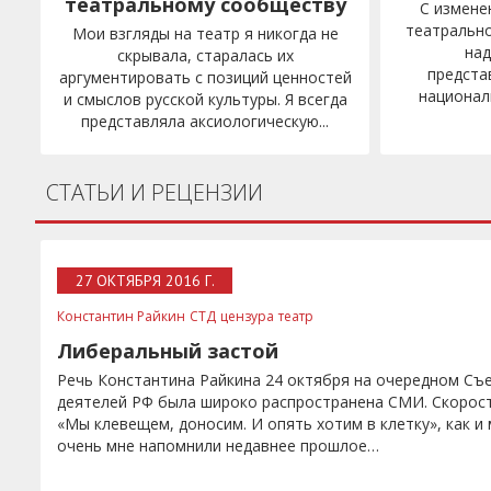
театральному сообществу
С измене
театральн
Мои взгляды на театр я никогда не
на
скрывала, старалась их
предста
аргументировать с позиций ценностей
национал
и смыслов русской культуры. Я всегда
представляла аксиологическую...
СТАТЬИ И РЕЦЕНЗИИ
27 ОКТЯБРЯ 2016 Г.
Константин Райкин
СТД
цензура
театр
Либеральный застой
Речь Константина Райкина 24 октября на очередном Съ
деятелей РФ была широко распространена СМИ. Скорост
«Мы клевещем, доносим. И опять хотим в клетку», как 
очень мне напомнили недавнее прошлое…