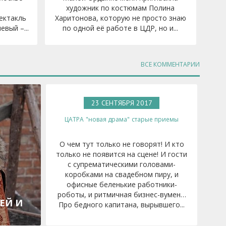
художник по костюмам Полина
ектакль
Харитонова, которую не просто знаю
вый –...
по одной её работе в ЦДР, но и...
ВСЕ КОММЕНТАРИИ
23 СЕНТЯБРЯ 2017
Г.
ЦАТРА
"новая драма"
старые приемы
О чем тут только не говорят! И кто
только не появится на сцене! И гости
с супрематическими головами-
коробками на свадебном пиру, и
офисные беленькие работники-
роботы, и ритмичная бизнес-вумен…
ЕЙ И
Про бедного капитана, вырывшего...