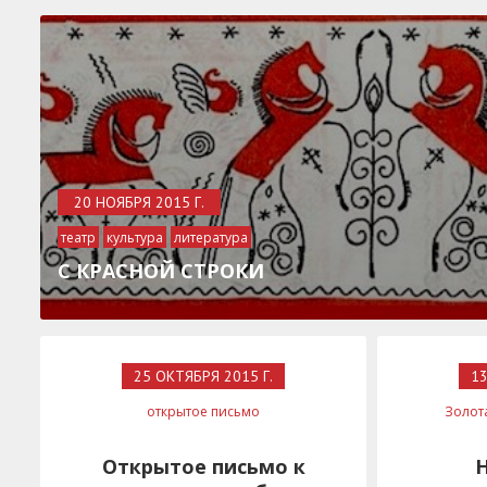
20 НОЯБРЯ 2015 Г.
театр
культура
литература
живопись
современное искусство
С КРАСНОЙ СТРОКИ
25 ОКТЯБРЯ 2015 Г.
13
открытое письмо
Золот
Открытое письмо к
Н