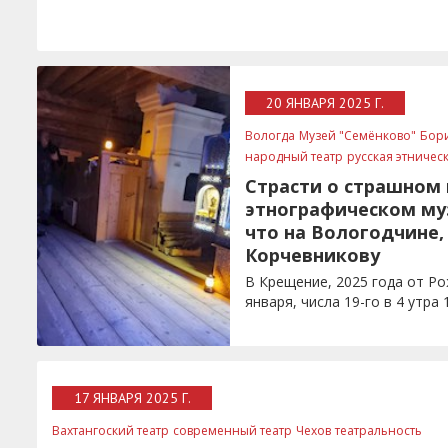
20 ЯНВАРЯ 2025 Г.
Вологда
Музей "Семёнково"
Бор
народный театр
русская этничес
Страсти о страшном 
этнографическом му
что на Вологодчине,
Корчевникову
В Крещение, 2025 года от Р
января, числа 19-го в 4 утра 
17 ЯНВАРЯ 2025 Г.
Вахтангоский театр
современный театр
Чехов
театральность