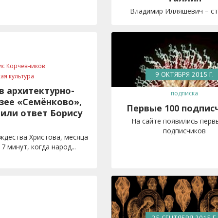
Владимир Илляшевич – ста
ис Корчевников
9 ОКТЯБРЯ 2015 Г.
кая культура
в архитектурно-
подписка
зее «Семёнково»,
Первые 100 подпис
 или ответ Борису
На сайте появились перв
подписчиков
ождества Христова, месяца
17 минут, когда народ...