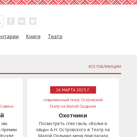
ентарии
Книги
Театр
ВСЕ ПУБЛИКАЦИИ
26 МАРТА 2025 Г.
современный театр
Островский
 Савина
Театр на Малой Ордынке
Евгений Герасимов
ый
Охотники
 им.
Посмотреть спектакль «Волки и
я-премии
овцы» А.Н. Островского в Театр на
Москве
Малой Ордынке меня пригласила