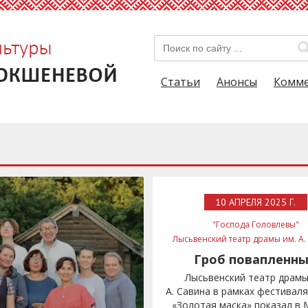
Статьи
Анонсы
Комм
10 АПРЕЛЯ 2025 Г.
"Господа Головлевы"
Лысьвенский театр драмы им. А.
Золотая маска
Гроб повапленн
Лысьвенский театр драмы
А. Савина в рамках фестивал
«Золотая маска» показал в 