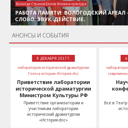
Вологда Страхов Белов Фокина культура
РАБОТА ПАМЯТИ: ВОЛОГОДСКИЙ АРЕАЛ 
СЛОВО. ЗВУК. ДЕЙСТВИЕ.
АНОНСЫ И СОБЫТИЯ
8 ДЕКАБРЯ 2017 Г.
6
лаборатория исторической драматургии
лаборатори
Голоса истории
История.doc
современн
фонд Культурная политика
Минкульт
Приветствие лаборатории
Нау
Мединский
исторической драматургии
конфе
Министром Культуры РФ
Приветствие организаторам и
Все в Театр
участникам лаборатории
исто
исторический драматургии
«История.doc»