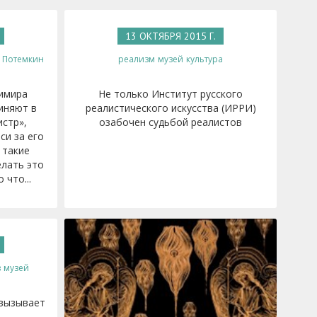
13 ОКТЯБРЯ 2015 Г.
Потемкин
реализм
музей
культура
имира
Не только Институт русского
иняют в
реалистического искусства (ИРРИ)
истр»,
озабочен судьбой реалистов
си за его
 такие
елать это
 что...
в
музей
 вызывает