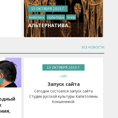
13 ОКТЯБРЯ 2015 Г.
живопись
скульптура
театр
АЛЬТЕРНАТИВА
ВСЕ НОВОСТИ
15 ОКТЯБРЯ 2015 Г.
сайт
Запуск сайта
Сегодня состоялся запуск сайта
Студии русской культуры Капитолины
одный
Кокшеневой.
х
ния,