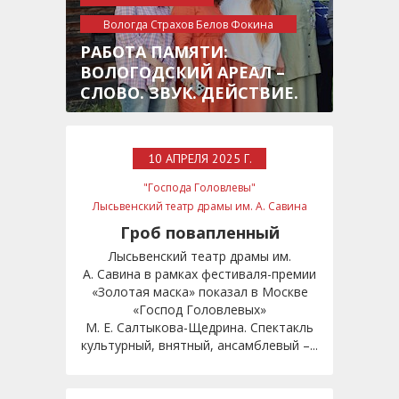
Вологда Страхов Белов Фокина
культура
РАБОТА ПАМЯТИ:
ВОЛОГОДСКИЙ АРЕАЛ –
СЛОВО. ЗВУК. ДЕЙСТВИЕ.
10 АПРЕЛЯ 2025 Г.
"Господа Головлевы"
Лысьвенский театр драмы им. А. Савина
Золотая маска
Гроб повапленный
Лысьвенский театр драмы им.
А. Савина в рамках фестиваля-премии
«Золотая маска» показал в Москве
«Господ Головлевых»
М. Е. Салтыкова-Щедрина. Спектакль
культурный, внятный, ансамблевый –...