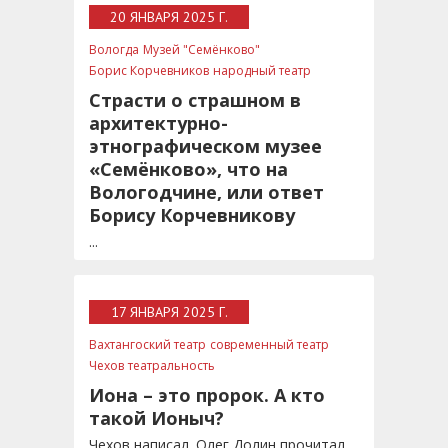
20 ЯНВАРЯ 2025 Г.
Вологда
Музей "Семёнково"
Борис Корчевников
народный театр
русская этническая культура
Страсти о страшном в
архитектурно-
этнографическом музее
«Семёнково», что на
Вологодчине, или ответ
Борису Корчевникову
...
17 ЯНВАРЯ 2025 Г.
Вахтангоский театр
современный театр
Чехов
театральность
Иона – это пророк. А кто
такой Ионыч?
Чехов написал. Олег Долин прочитал,