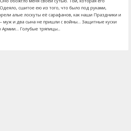
Оно обожгло меня своей сутью. Той, которая его
 Одеяло, сшитое ею из того, что было под руками,
орели алые лоскуты её сарафанов, как наши Праздники и
– муж и два сына не пришли с войны… Защитные куски
з Армии… Голубые тряпицы...