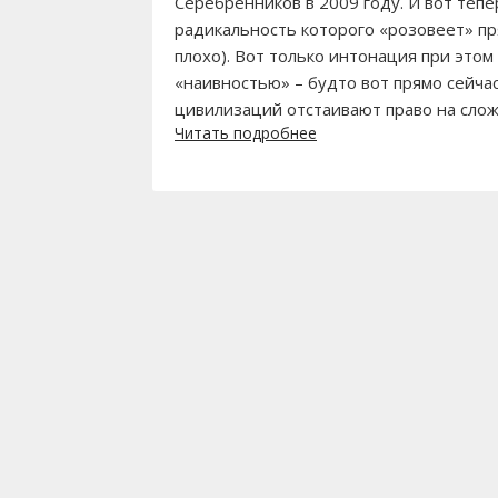
Серебренников в 2009 году. И вот тепе
радикальность которого «розовеет» пря
плохо). Вот только интонация при этом
«наивностью» – будто вот прямо сейчас
цивилизаций отстаивают право на сложн
Читать подробнее