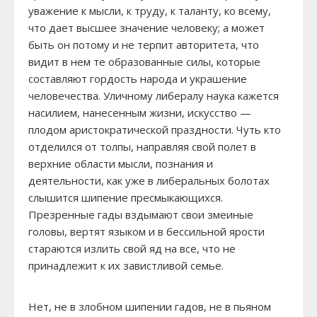
уважение к мысли, к труду, к таланту, ко всему,
что дает высшее значение человеку; а может
быть он потому и не терпит авторитета, что
видит в нем те образованные силы, которые
составляют гордость народа и украшение
человечества. Уличному либералу наука кажется
насилием, нанесенным жизни, искусство —
плодом аристократической праздности. Чуть кто
отделился от толпы, направляя свой полет в
верхние области мысли, познания и
деятельности, как уже в либеральных болотах
слышится шипение пресмыкающихся.
Презренные гады вздымают свои змеиные
головы, вертят языком и в бессильной ярости
стараются излить свой яд на все, что не
принадлежит к их завистливой семье.
Нет, не в злобном шипении гадов, не в пьяном