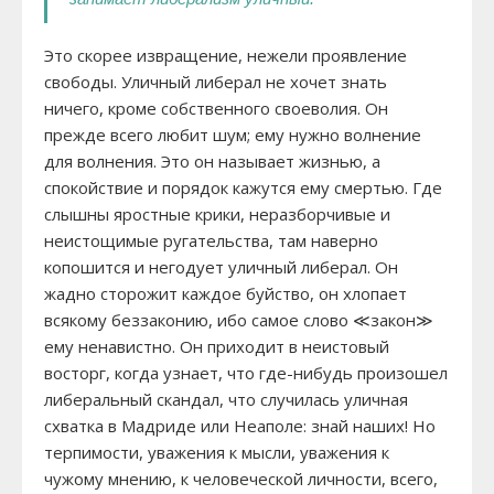
Это скорее извращение, нежели проявление
свободы. Уличный либерал не хочет знать
ничего, кроме собственного своеволия. Он
прежде всего любит шум; ему нужно волнение
для волнения. Это он называет жизнью, а
спокойствие и порядок кажутся ему смертью. Где
слышны яростные крики, неразборчивые и
неистощимые ругательства, там наверно
копошится и негодует уличный либерал. Он
жадно сторожит каждое буйство, он хлопает
всякому беззаконию, ибо самое слово ≪закон≫
ему ненавистно. Он приходит в неистовый
восторг, когда узнает, что где-нибудь произошел
либеральный скандал, что случилась уличная
схватка в Мадриде или Неаполе: знай наших! Но
терпимости, уважения к мысли, уважения к
чужому мнению, к человеческой личности, всего,