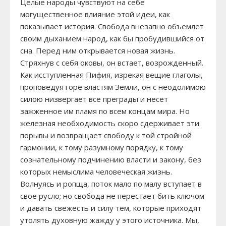
Целые народы чувствуют на себе
могущественное влияние этой идеи, как
показывает история. Свобода внезапно объемлет
своим дыханием народ, как бы пробудившийся от
сна. Перед ним открывается новая жизнь.
Стряхнув с себя оковы, он встает, возрожденный.
Как исступленная Пифия, изрекая вещие глаголы,
проповедуя горе властям Земли, он с неодолимою
силою низвергает все преграды и несет
зажженное им пламя по всем концам мира. Но
железная необходимость скоро сдерживает эти
порывы и возвращает свободу к той стройной
гармонии, к тому разумному порядку, к тому
сознательному подчинению власти и закону, без
которых немыслима человеческая жизнь.
Волнуясь и ропща, поток мало по малу вступает в
свое русло; но свобода не перестает бить ключом
и давать свежесть и силу тем, которые приходят
утолять духовную жажду у этого источника. Мы,