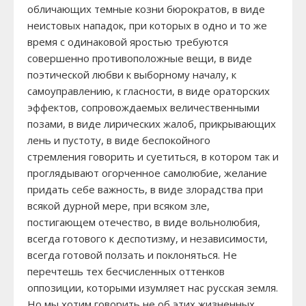
обличающих темные козни бюрократов, в виде
неистовых нападок, при которых в одно и то же
время с одинаковой яростью требуются
совершенно противоположные вещи, в виде
поэтической любви к выборному началу, к
самоуправлению, к гласности, в виде ораторских
эффектов, сопровождаемых величественными
позами, в виде лирических жалоб, прикрывающих
лень и пустоту, в виде беспокойного
стремления говорить и суетиться, в котором так и
проглядывают огорченное самолюбие, желание
придать себе важность, в виде злорадства при
всякой дурной мере, при всяком зле,
постигающем отечество, в виде вольнолюбия,
всегда готового к деспотизму, и независимости,
всегда готовой ползать и поклоняться. Не
перечтешь тех бесчисленных оттенков
оппозиции, которыми изумляет нас русская земля.
Но мы хотим говорить не об этих жизненных