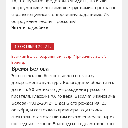
то, что публике предстояло увидеть, но были
остроумными и ловкими «петрушками», прекрасно
справляющимися с «творческим заданием». Их
остроумные тексты – роскошь!
Читать подробнее
30 ОКТЯБРЯ 2022 Г.
Василий Белов,
совремнный театр,
"Привычное дело",
Вологда
Время Белова
Этот спектакль был поставлен по заказу
департамента культуры Вологодской области и к
дате – к 90-летию со дня рождения русского
писателя, классика XX-го века, Василия Ивановича
Белова (1932-2012). В день его рождения, 23
октября, и состоялась премьера. «Датский»
спектакль стал счастливым исключением четырех
последних сезонов Вологодского драматического