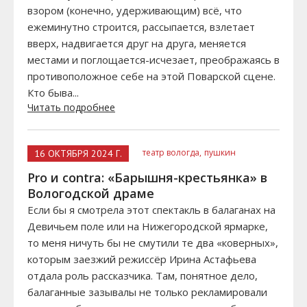
взором (конечно, удерживающим) всё, что
ежеминутно строится, рассыпается, взлетает
вверх, надвигается друг на друга, меняется
местами и поглощается-исчезает, преображаясь в
противоположное себе на этой Поварской сцене.
Кто быва...
Читать подробнее
театр вологда,
пушкин
16 ОКТЯБРЯ 2024 Г.
Pro и contra: «Барышня-крестьянка» в
Вологодской драме
Если бы я смотрела этот спектакль в балаганах на
Девичьем поле или на Нижегородской ярмарке,
то меня ничуть бы не смутили те два «коверных»,
которым заезжий режиссёр Ирина Астафьева
отдала роль рассказчика. Там, понятное дело,
балаганные зазывалы не только рекламировали