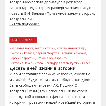
театра. Московский драматург и режиссер
Александр Пудин сразу развернул знаменитую
повесть В.И. Белова «Привычное дело» в сторону
театральной ...
Читать подробнее
4 ИЮЛЯ 2022 Г.
незолотая маска,
театр истории,
современный театр,
Григорий Козлов,
Сергей Федотов,
Евгений Гельфанд,
Сергей Старостин,
Татьяна Бондаренко,
Виктория Печерникова,
Искандер Сакаев,
Русский Север
Десять дней жизни в истории
«Что и составляет величие человека, ежели не
мысль? Да будет же мысль свободна, как должен
быть свободен человек» А.С. Пушкин О
театральных лифтах Региональный по своей
вологодской «прописке» фестиваль «Голоса
истории» – ровесник нашей новейшей истории, в