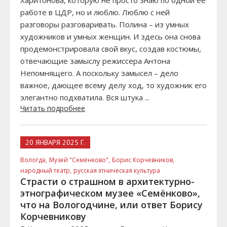
Харитонова, которую не просто знаю по одной её
работе в ЦДР, но и люблю. Люблю с ней
разговоры разговаривать. Полина – из умных
художников и умных женщин. И здесь она снова
продемонстрировала свой вкус, создав костюмы,
отвечающие замыслу режиссера Антона
Непомнящего. А поскольку замысел – дело
важное, дающее всему делу ход, то художник его
элегантно подхватила. Вся штука ...
Читать подробнее
20 ЯНВАРЯ 2025 Г.
Вологда,
Музей "Семёнково",
Борис Корчевников,
народный театр,
русская этническая культура
Страсти о страшном в архитектурно-
этнографическом музее «Семёнково»,
что на Вологодчине, или ответ Борису
Корчевникову