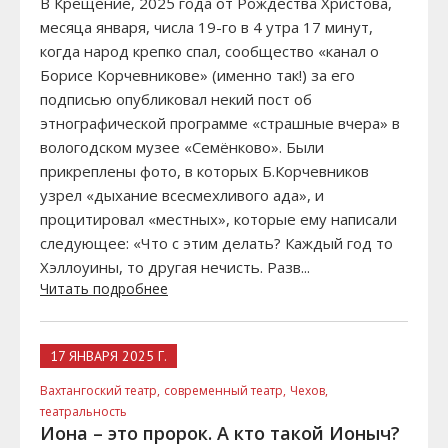
В Крещение, 2025 года от Рождества Христова,
месяца января, числа 19-го в 4 утра 17 минут,
когда народ крепко спал, сообщество «канал о
Борисе Корчевникове» (именно так!) за его
подписью опубликовал некий пост об
этнографической программе «страшные вчера» в
вологодском музее «Семёнково». Были
прикреплены фото, в которых Б.Корчевников
узрел «дыхание всесмехливого ада», и
процитировал «местных», которые ему написали
следующее: «Что с этим делать? Каждый год то
Хэллоуины, то другая нечисть. Разв...
Читать подробнее
17 ЯНВАРЯ 2025 Г.
Вахтангоский театр,
современный театр,
Чехов,
театральность
Иона – это пророк. А кто такой Ионыч?