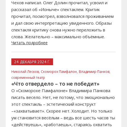
Чехов написал. Олег Долин прочитал, усвоил и
рассказал об «Ионыче» спектаклем. Критик
прочитал, посмотрел, взволновался проживанием
и дал свою интерпретацию увиденного. Образы
спектакля критику снова нужно переложить в
слова. Желательно – максимально объёмные.
Читать подробнее
24 ДЕКАБРЯ 2024 Г.
Николай Лесков,
Скоморох Памфалон,
Владимир Панков,
современный театр
«Что отвердело – то не победит»
О «Скоморохе Памфалоне» Владимира Панкова
писать весело. Нет, не потому, что эмоционально
этот спектакль – эстетический конструкт
–«захватывает». Скорее нет. Холодит. Но только
ум становится весёлым – ведь все шесть часов ты
«действуешь», «работаешь», стараясь охватить