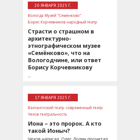
20 ЯНВАРЯ 2025 Г.
Вологда
Музей "Семёнково"
Борис Корчевников
народный театр
русская этническая культура
Страсти о страшном в
архитектурно-
этнографическом музее
«Семёнково», что на
Вологодчине, или ответ
Борису Корчевникову
...
17 ЯНВАРЯ 2025 Г.
Вахтангоский театр
современный театр
Чехов
театральность
Иона – это пророк. А кто
такой Ионыч?
Чехов написал. Олег Долин прочитал,