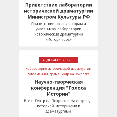
фонд Культурная политика
Минкульт
Приветствие лаборатории
Мединский
исторической драматургии
Министром Культуры РФ
Приветствие организаторам и
участникам лаборатории
исторический драматургии
«История.doc»
6 ДЕКАБРЯ 2017 Г.
лаборатория исторической драматургии
современная драма
Театр на Покровке
Научно-творческая
конференция "Голоса
Истории"
Все в Театр на Покровке! На встречу с
историей, историками и
драматургами!