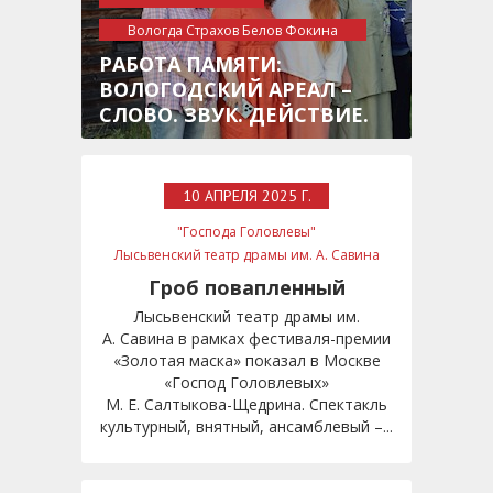
Вологда Страхов Белов Фокина
культура
РАБОТА ПАМЯТИ:
ВОЛОГОДСКИЙ АРЕАЛ –
СЛОВО. ЗВУК. ДЕЙСТВИЕ.
10 АПРЕЛЯ 2025 Г.
"Господа Головлевы"
Лысьвенский театр драмы им. А. Савина
Золотая маска
Гроб повапленный
Лысьвенский театр драмы им.
А. Савина в рамках фестиваля-премии
«Золотая маска» показал в Москве
«Господ Головлевых»
М. Е. Салтыкова-Щедрина. Спектакль
культурный, внятный, ансамблевый –...