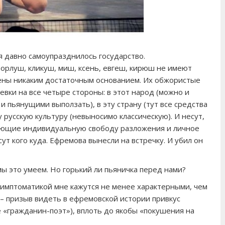
я давно самоупразднилось государство.
рлуш, кликуш, миш, ксень, евгеш, кирюш не имеют
чены никаким достаточным основанием. Их обжористые
вки на все четыре стороны: в этот народ (можно и
и пьянущими выползать), в эту страну (тут все средства
у русскую культуру (невыносимо классическую). И несут,
ающие индивидуальную свободу разложения и личное
ут кого куда. Ефремова вынесли на встречку. И убил он
мы это умеем. Но горький ли пьяничка перед нами?
 симптоматикой мне кажутся не менее характерными, чем
 – призыв видеть в ефремовской истории привкус
 «гражданин-поэт»), вплоть до якобы «покушения на