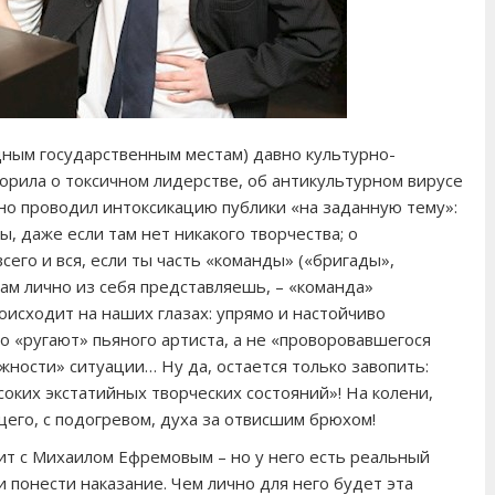
дным государственным местам) давно культурно-
ворила о токсичном лидерстве, об антикультурном вирусе
рно проводил интоксикацию публики «на заданную тему»:
, даже если там нет никакого творчества; о
его и вся, если ты часть «команды» («бригады»,
 сам лично из себя представляешь, – «команда»
оисходит на наших глазах: упрямо и настойчиво
о «ругают» пьяного артиста, а не «проворовавшегося
жности» ситуации… Ну да, остается только завопить:
оких экстатийных творческих состояний»! На колени,
его, с подогревом, духа за отвисшим брюхом!
дит с Михаилом Ефремовым – но у него есть реальный
и понести наказание. Чем лично для него будет эта