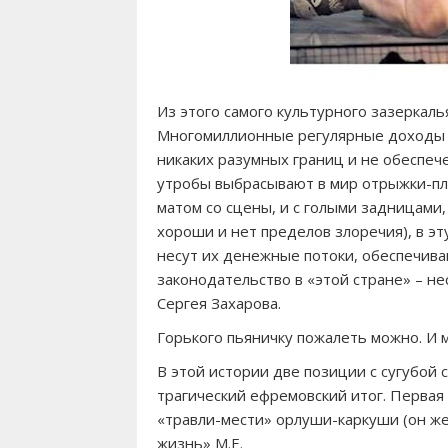
Из этого самого культурного зазеркаль
Многомиллионные регулярные доходы о
никаких разумных границ и не обеспе
утробы выбрасывают в мир отрыжки-пле
матом со сцены, и с голыми задницами, 
хороши и нет пределов злоречия), в эт
несут их денежные потоки, обеспечив
законодательство в «этой стране» – нес
Сергея Захарова.
Горького пьяничку пожалеть можно. И 
В этой истории две позиции с сугубой
трагический ефремовский итог. Первая
«травли-мести» орлуши-каркуши (он же
жизнь» М.Е.