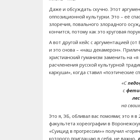
Даже и обсуждать скучно. Этот аргуме
оппозиционной культурки. Это – её сп
злоречия, повального злорадного осуж
кончится, потому как это круговая порук
А вот другой кейс с аргументацией (от 
и это снова – «наш декамерон». Прили
христианский гуманизм заменить на «я 
расчленения русской культурной тради
каркуши», когда ставил «поэтические сп
«С
педо
с
фети
ле
на свои
Это я, ЭБ, обливал вас помоями; это я 
факультета хореографии в Воронежскую
«Суицид в прогрессии»» получил «горя
которого приглашаю в себя, не важно,