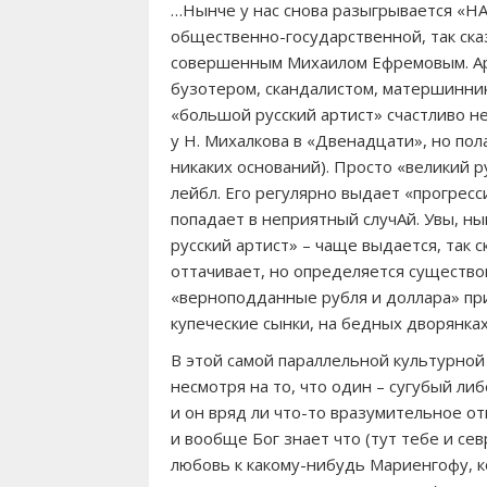
…Нынче у нас снова разыгрывается «НА
общественно-государственной, так сказ
совершенным Михаилом Ефремовым. Ар
бузотером, скандалистом, матершинник
«большой русский артист» счастливо не
у Н. Михалкова в «Двенадцати», но пола
никаких оснований). Просто «великий ру
лейбл. Его регулярно выдает «прогрес
попадает в неприятный случАй. Увы, н
русский артист» – чаще выдается, так с
оттачивает, но определяется существо
«верноподданные рубля и доллара» при
купеческие сынки, на бедных дворянках
В этой самой параллельной культурной 
несмотря на то, что один – сугубый ли
и он вряд ли что-то вразумительное от
и вообще Бог знает что (тут тебе и се
любовь к какому-нибудь Мариенгофу, 