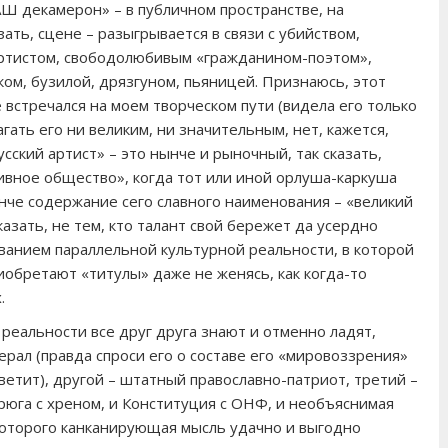
Ш декамерон» – в публичном пространстве, на
ать, сцене – разыгрывается в связи с убийством,
тистом, свободолюбивым «гражданином-поэтом»,
ом, бузилой, дрязгуном, пьяницей. Признаюсь, этот
 встречался на моем творческом пути (видела его только
гать его ни великим, ни значительным, нет, кажется,
сский артист» – это нынче и рыночный, так сказать,
сивное общество», когда тот или иной орлуша-каркуша
ынче содержание сего славного наименования – «великий
казать, не тем, кто талант свой бережет да усердно
ванием параллельной культурной реальности, в которой
обретают «титулы» даже не женясь, как когда-то
.
реальности все друг друга знают и отменно ладят,
берал (правда спроси его о составе его «мировоззрения»
ветит), другой – штатный православно-патриот, третий –
врюга с хреном, и Конституция с ОНФ, и необъяснимая
которого канканирующая мысль удачно и выгодно