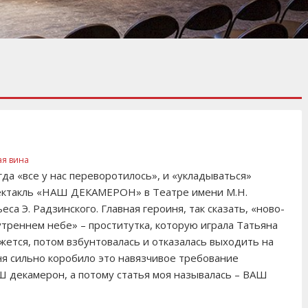
ая вина
гда «все у нас переворотилось», и «укладываться»
спектакль «НАШ ДЕКАМЕРОН» в Театре имени М.Н.
са Э. Радзинского. Главная героиня, так сказать, «ново-
утреннем небе» – проститутка, которую играла Татьяна
ажется, потом взбунтовалась и отказалась выходить на
я сильно коробило это навязчивое требование
АШ декамерон, а потому статья моя называлась – ВАШ