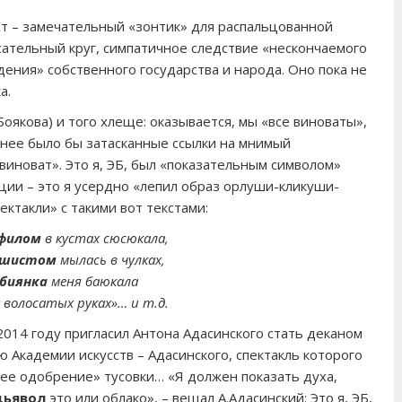
нт – замечательный «зонтик» для распальцованной
асательный круг, симпатичное следствие «нескончаемого
дения» собственного государства и народа. Оно пока не
а.
Боякова) и того хлеще: оказывается, мы «все виноваты»,
чнее было бы затасканные ссылки на мнимый
виноват». Это я, ЭБ, был «показательным символом»
ции – это я усердно «лепил образ орлуши-кликуши-
ектакли» с такими вот текстами:
филом
в кустах сюсюкала,
шистом
мылась в чулках,
сбиянка
меня баюкала
х волосатых руках»… и т.д.
в 2014 году пригласил Антона Адасинского стать деканом
 Академии искусств – Адасинского, спектакль которого
чее одобрение» тусовки… «Я должен показать духа,
дьявол
это или облако», – вещал А.Адасинский: Это я, ЭБ,