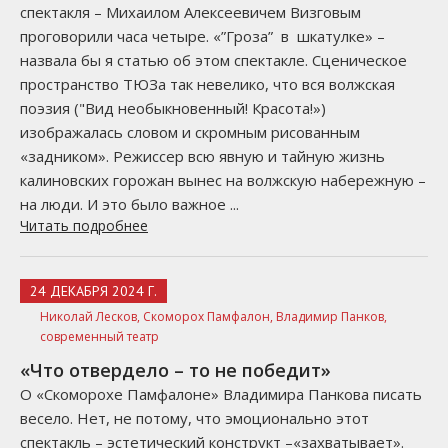
спектакля – Михаилом Алексеевичем Визговым
проговорили часа четыре. «”Гроза” в шкатулке» –
назвала бы я статью об этом спектакле. Сценическое
пространство ТЮЗа так невелико, что вся волжская
поэзия ("Вид необыкновенный! Красота!»)
изображалась словом и скромным рисованным
«задником». Режиссер всю явную и тайную жизнь
калиновских горожан вынес на волжскую набережную –
на люди. И это было важное ...
Читать подробнее
24 ДЕКАБРЯ 2024 Г.
Николай Лесков,
Скоморох Памфалон,
Владимир Панков,
современный театр
«Что отвердело – то не победит»
О «Скоморохе Памфалоне» Владимира Панкова писать
весело. Нет, не потому, что эмоционально этот
спектакль – эстетический конструкт –«захватывает».