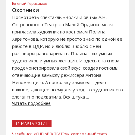
Евгений Герасимов
Охотники
Посмотреть спектакль «Волки и овцы» А.Н.
Островского в Театр на Малой Ордынке меня
пригласила художник по костюмам Полина
Харитонова, которую не просто знаю по одной её
работе в ЦДР, но и люблю. Люблю с ней
разговоры разговаривать. Полина – из умных
художников и умных женщин. И здесь она снова
продемонстрировала свой вкус, создав костюмы,
отвечающие замыслу режиссера Антона
Непомнящего. А поскольку замысел – дело
важное, дающее всему делу ход, то художник его
элегантно подхватила. Вся штука ...
Читать подробнее
11 МАРТА 2017 Г.
Челябинск,
«CHELоВЕК ТЕАТРА»,
современный театр,