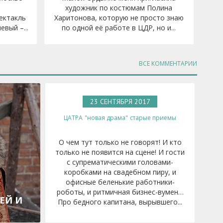
художник по костюмам Полина
ектакль
Харитонова, которую не просто знаю
вый –...
по одной её работе в ЦДР, но и...
ВСЕ КОММЕНТАРИИ
23 СЕНТЯБРЯ 2017
Г.
ЦАТРА
"новая драма"
старые приемы
О чем тут только не говорят! И кто
только не появится на сцене! И гости
с супрематическими головами-
коробками на свадебном пиру, и
офисные беленькие работники-
роботы, и ритмичная бизнес-вумен…
ЕЙ И
Про бедного капитана, вырывшего...