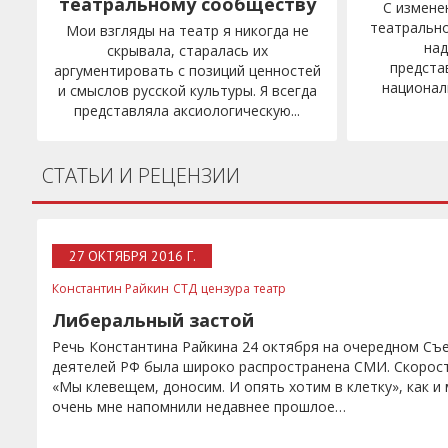
театральному сообществу
С измене
театральн
Мои взгляды на театр я никогда не
на
скрывала, старалась их
предста
аргументировать с позиций ценностей
национал
и смыслов русской культуры. Я всегда
представляла аксиологическую...
СТАТЬИ И РЕЦЕНЗИИ
27 ОКТЯБРЯ 2016 Г.
Константин Райкин
СТД
цензура
театр
Либеральный застой
Речь Константина Райкина 24 октября на очередном Съ
деятелей РФ была широко распространена СМИ. Скорост
«Мы клевещем, доносим. И опять хотим в клетку», как 
очень мне напомнили недавнее прошлое…