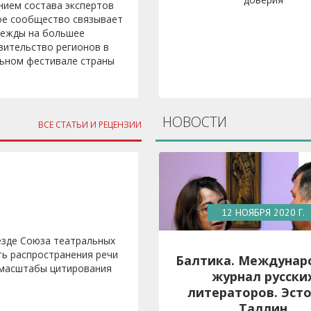
нием состава экспертов
ое сообщество связывает
дежды на большее
вительство регионов в
ьном фестивале страны
НОВОСТИ
ВСЕ СТАТЬИ И РЕЦЕНЗИИ
12 НОЯБРЯ 2020 Г.
езде Союза театральных
ь распространения речи
Балтика. Междунар
и масштабы цитирования
журнал русски
литераторов. Эсто
Таллин