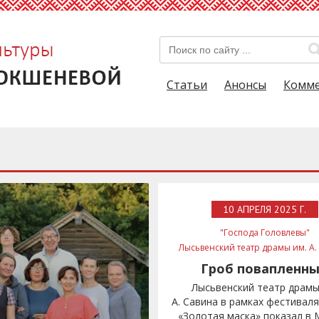
Статьи
Анонсы
Комм
10 АПРЕЛЯ 2025 Г.
"Господа Головлевы"
Лысьвенский театр драмы им. А.
Золотая маска
Гроб повапленн
Лысьвенский театр драмы
А. Савина в рамках фестивал
«Золотая маска» показал в 