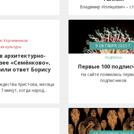
Владимир Илляшевич – ста
ис Корчевников
9 ОКТЯБРЯ 2015 Г.
кая культура
в архитектурно-
подписка
зее «Семёнково»,
Первые 100 подпис
 или ответ Борису
На сайте появились перв
подписчиков
ождества Христова, месяца
17 минут, когда народ...