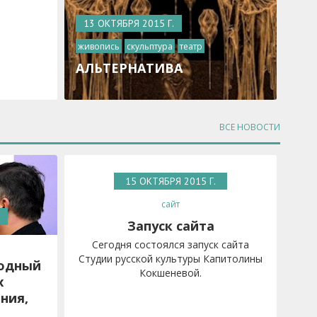
13 ОКТЯБРЯ 2015 Г.
живопись
скульптура
театр
АЛЬТЕРНАТИВА
ВСЕ НОВОСТИ
15 ОКТЯБРЯ 2015 Г.
сайт
Запуск сайта
Сегодня состоялся запуск сайта
Студии русской культуры Капитолины
одный
Кокшеневой.
х
ния,