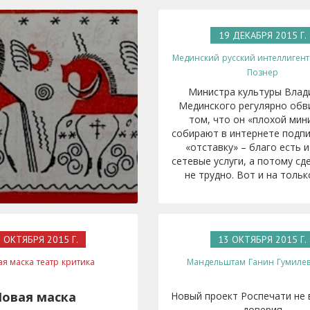
19 ДЕКАБРЯ 2015 Г.
Мединский
русский интеллигент
Познер
Министра культуры Влад
Мединского регулярно обв
том, что он «плохой мин
собирают в интернете подпи
«отставку» – благо есть и
сетевые услуги, а потому сд
не трудно. Вот и на только
 ОКТЯБРЯ 2015 Г.
13 ОКТЯБРЯ 2015 Г.
ая маска
театр
критика
Мандельштам
Ганин
Гумиле
овая маска
Новый проект Роспечати не
доверия