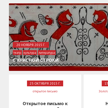
20 НОЯБРЯ 2015 Г.
театр
культура
литература
живопись
современное искусство
С КРАСНОЙ СТРОКИ
25 ОКТЯБРЯ 2015 Г.
13
открытое письмо
Золот
Открытое письмо к
Н