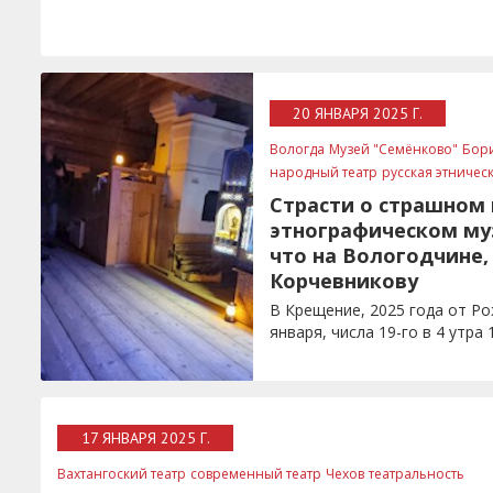
20 ЯНВАРЯ 2025 Г.
Вологда
Музей "Семёнково"
Бор
народный театр
русская этничес
Страсти о страшном 
этнографическом му
что на Вологодчине,
Корчевникову
В Крещение, 2025 года от Р
января, числа 19-го в 4 утра 
17 ЯНВАРЯ 2025 Г.
Вахтангоский театр
современный театр
Чехов
театральность