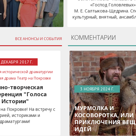
«Господ Головлевых»
М. Е. Салтыкова-Щедрина. Сп
–
культурный, внятный, ансамбле
КОММЕНТАРИИ
ВСЕ АНОНСЫ И СОБЫТИЯ
 ДЕКАБРЯ 2017 Г.
я исторической драматургии
ая драма
Театр на Покровке
чно-творческая
3 НОЯБРЯ 2024 Г.
ренция "Голоса
Истории"
МУРМОЛКА И
 на Покровке! На встречу с
КОСОВОРОТКА, ИЛИ
рией, историками и
драматургами!
ПРИКЛЮЧЕНИЯ ВЕЩ
ИДЕЙ