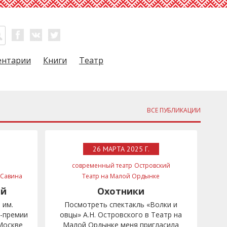
ентарии
Книги
Театр
ВСЕ ПУБЛИКАЦИИ
26 МАРТА 2025 Г.
современный театр
Островский
 Савина
Театр на Малой Ордынке
Евгений Герасимов
ый
Охотники
 им.
Посмотреть спектакль «Волки и
я-премии
овцы» А.Н. Островского в Театр на
Москве
Малой Ордынке меня пригласила