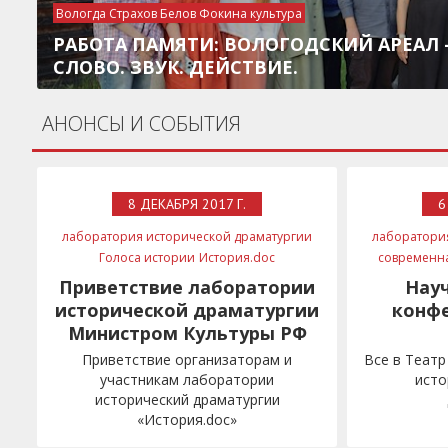
Вологда Страхов Белов Фокина культура
РАБОТА ПАМЯТИ: ВОЛОГОДСКИЙ АРЕАЛ 
СЛОВО. ЗВУК. ДЕЙСТВИЕ.
АНОНСЫ И СОБЫТИЯ
8 ДЕКАБРЯ 2017 Г.
6
лаборатория исторической драматургии
лаборатори
Голоса истории
История.doc
современн
фонд Культурная политика
Минкульт
Приветствие лаборатории
Нау
Мединский
исторической драматургии
конфе
Министром Культуры РФ
Приветствие организаторам и
Все в Театр
участникам лаборатории
исто
исторический драматургии
«История.doc»