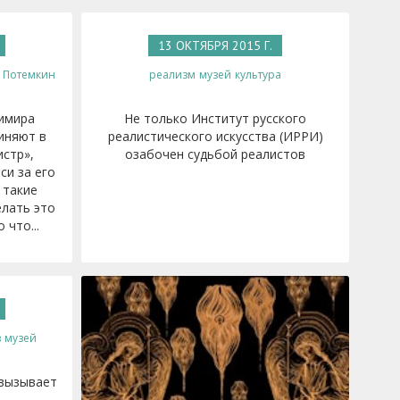
13 ОКТЯБРЯ 2015 Г.
Потемкин
реализм
музей
культура
имира
Не только Институт русского
иняют в
реалистического искусства (ИРРИ)
истр»,
озабочен судьбой реалистов
си за его
 такие
елать это
 что...
в
музей
 вызывает