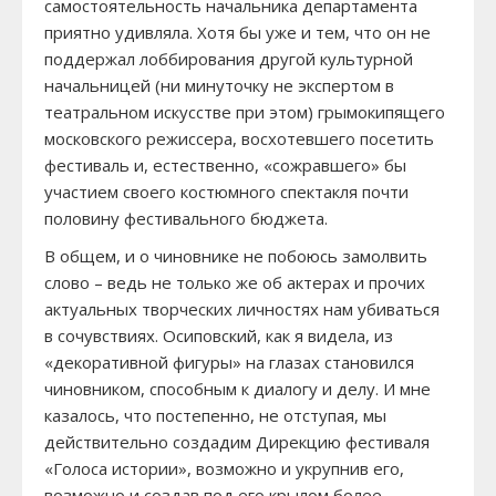
самостоятельность начальника департамента
приятно удивляла. Хотя бы уже и тем, что он не
поддержал лоббирования другой культурной
начальницей (ни минуточку не экспертом в
театральном искусстве при этом) грымокипящего
московского режиссера, восхотевшего посетить
фестиваль и, естественно, «сожравшего» бы
участием своего костюмного спектакля почти
половину фестивального бюджета.
В общем, и о чиновнике не побоюсь замолвить
слово – ведь не только же об актерах и прочих
актуальных творческих личностях нам убиваться
в сочувствиях. Осиповский, как я видела, из
«декоративной фигуры» на глазах становился
чиновником, способным к диалогу и делу. И мне
казалось, что постепенно, не отступая, мы
действительно создадим Дирекцию фестиваля
«Голоса истории», возможно и укрупнив его,
возможно и создав под его крылом более