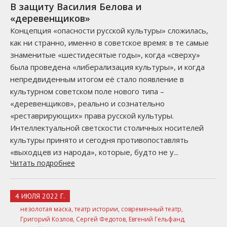
В защиту Василия Белова и
«деревенщиков»
Концепция «опасности русской культуры» сложилась,
как ни странно, именно в советское время: в те самые
знаменитые «шестидесятые годы», когда «сверху»
была проведена «либерализация культуры», и когда
непредвиденным итогом её стало появление в
культурном советском поле нового типа –
«деревенщиков», реально и сознательно
«реставрирующих» права русской культуры.
Интеллектуальной светскости столичных носителей
культуры принято и сегодня противопоставлять
«выходцев из народа», которые, будто не у...
Читать подробнее
4 ИЮЛЯ 2022 Г.
незолотая маска,
театр истории,
современный театр,
Григорий Козлов,
Сергей Федотов,
Евгений Гельфанд,