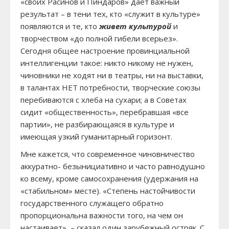
«своих Расинов и Пиндаров» дает важный
результат – в тени тех, кто «служит в культуре»
появляются и те, кто
живет культурой
и
творчеством «до полной гибели всерьез».
Сегодня общее настроение провинциальной
интеллигенции такое: никто никому не нужен,
чиновники не ходят ни в театры, ни на выставки,
в талантах НЕТ потребности, творческие союзы
перебиваются с хлеба на сухари; а в Советах
сидит «общественность», перебравшая «все
партии», не разбирающаяся в культуре и
имеющая узкий гуманитарный горизонт.
Мне кажется, что современное чиновничество
аккуратно- безынициативно и часто равнодушно
ко всему, кроме самосохранения (удержания на
«стабильном» месте). «Степень настойчивости
государственного служащего обратно
пропорциональна важности того, на чем он
настаивает», – сказал один зарубежный остряк. С