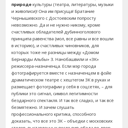
природе
культуры (театра, литературы, музыки
и живописи)! Она им присуща! Братание
Чернышевского с Достоевским попросту
невозможно. Да и не нужно никому, кроме
счастливых обладателей дубинноголового
принципа равенства (мол, все равны и все вошли
в историю), и счастливых чиновников, для
которых тоже не разницы между «Домом
Бернарды Альбы» З. Нанобашвили и «ЗК»
режиссера-назначенца. Если мэр города
фотографируется вместе с назначенцем в фойе
драматическом театре с хештегом ЗК в руках и
размещает фотографии у себя в соцсетях, – для
публики это сигнал, символ легитимности
бездарного спектакля. И так всё сладко, и так всё
безмятежно. И зачем слушать
профессионального критика, способного
доказать, что все это ЗК – объедки с московских
столов, выставленных после вип-обеда во двор