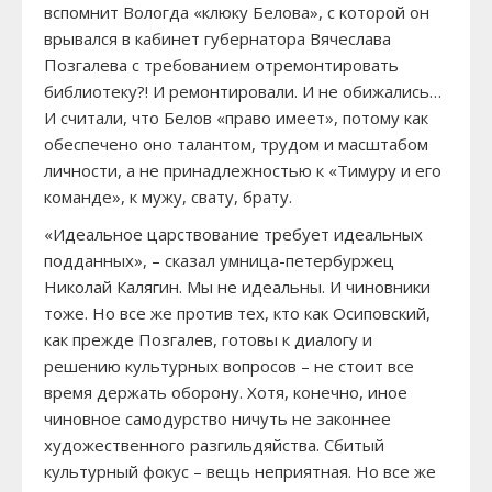
вспомнит Вологда «клюку Белова», с которой он
врывался в кабинет губернатора Вячеслава
Позгалева с требованием отремонтировать
библиотеку?! И ремонтировали. И не обижались…
И считали, что Белов «право имеет», потому как
обеспечено оно талантом, трудом и масштабом
личности, а не принадлежностью к «Тимуру и его
команде», к мужу, свату, брату.
«Идеальное царствование требует идеальных
подданных», – сказал умница-петербуржец
Николай Калягин. Мы не идеальны. И чиновники
тоже. Но все же против тех, кто как Осиповский,
как прежде Позгалев, готовы к диалогу и
решению культурных вопросов – не стоит все
время держать оборону. Хотя, конечно, иное
чиновное самодурство ничуть не законнее
художественного разгильдяйства. Сбитый
культурный фокус – вещь неприятная. Но все же