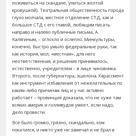
поживиться на скандале, упиться желтой
кровушкой). Театральная общественность города
глухо молчала, местное отделение СТД, как и
большое СТД с его главой, любящим писать
направо и налево публичные письма, А.
Калягиным, – оглохло и ослепло; Минкультуры,
конечно, быстро умыло федеральные руки, так
как история, мол, «местная», для него
неответственная, и решение принималось,
естественно, учредителем – в лице чиновника.
Второго, после губернатора, эшелона. Харассмент
как инструмент избавления от нежелательных по
каким-либо причинам лиц и у нас активно
работает – провинция доказала, что не хуже там
всяких америк и голливудов умеет, если надо,
дело провести.
Все было громко, грязно, скандально, ком
покатился, и никто уже не замечал и не брал в