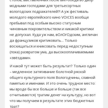
модными господами для третьесортных
вологодских подражателей?! А уж фестиваль
молодого европейского кино VOICES вообще
пребывал под особым высоко статусным
чиновным покровительством и никакой критики
не допускал. Куда уж нам, вОлОгОдским, англичан
да французиков критиковать… Только
восхищаться и книксовать перед недоступным
(пока) развратом ума, да высокооплачиваемыми
«звёздами».
И какой тут может быть результат? Только один
– медленное затягивание болотной ряской
общего культурного поля Вологодчины, славной
памятью и именами. И это очень трудное место:
мы вроде бы все больше и больше (так все
отчитываются) тратим денег на культуру, но вот
что мы получаем в результате этих бюджетных
трат?