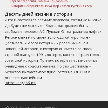
Сергей Старостин,
Татьяна Бондаренко,
Виктория Печерникова,
Искандер Сакаев,
Русский Север
Десять дней жизни в истории
«Что и составляет величие человека, ежели не мысль?
Да будет же мысль свободна, как должен быть
свободен человек» А.С. Пушкин О театральных лифтах
Региональный по своей вологодской «прописке»
фестиваль «Голоса истории» – ровесник нашей
новейшей истории, в которую он вместе со своей
страной шагнул в 1991, потеряв, конечно, сразу голоса
советской истории. Причем, потери эти становились
очевиднее с ходом времени. Но сам фестиваль –
безусловно-счастливое приобретение. Он был и
остается важнейшим ...
Читать подробнее
© 2015, Капитолина Кокшенева.