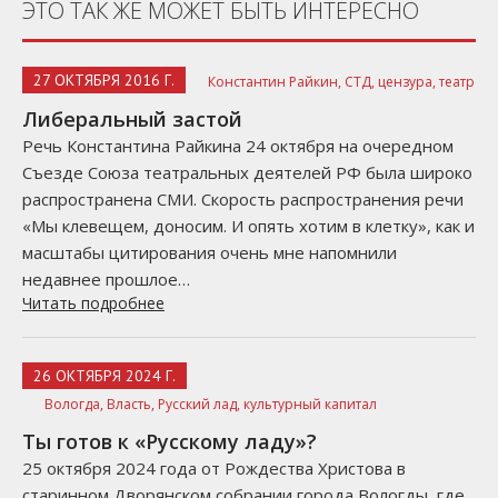
ЭТО ТАК ЖЕ МОЖЕТ БЫТЬ ИНТЕРЕСНО
27 ОКТЯБРЯ 2016 Г.
Константин Райкин,
СТД,
цензура,
театр
Либеральный застой
Речь Константина Райкина 24 октября на очередном
Съезде Союза театральных деятелей РФ была широко
распространена СМИ. Скорость распространения речи
«Мы клевещем, доносим. И опять хотим в клетку», как и
масштабы цитирования очень мне напомнили
недавнее прошлое…
Читать подробнее
26 ОКТЯБРЯ 2024 Г.
Вологда,
Власть,
Русский лад,
культурный капитал
Ты готов к «Русскому ладу»?
25 октября 2024 года от Рождества Христова в
старинном Дворянском собрании города Вологды, где