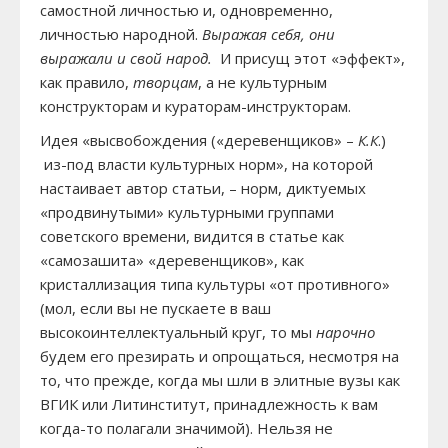
самостной личностью и, одновременно,
личностью народной.
Выражая себя, они
выражали и свой народ.
И присущ этот «эффект»,
как правило,
творцам
, а не культурным
конструкторам и кураторам-инструкторам.
Идея «высвобождения («деревенщиков» –
К.К
.)
из-под власти культурных норм», на которой
настаивает автор статьи, – норм, диктуемых
«продвинутыми» культурными группами
советского времени, видится в статье как
«самозашита» «деревенщиков», как
кристаллизация типа культуры «от противного»
(мол, если вы не пускаете в ваш
высокоинтеллектуальный круг, то мы
нарочно
будем его презирать и опрощаться, несмотря на
то, что прежде, когда мы шли в элитные вузы как
ВГИК или Литинститут, принадлежность к вам
когда-то полагали значимой). Нельзя не