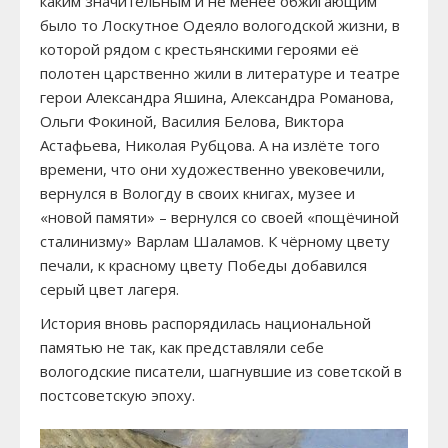
каким значительным и не менее обжигающим
было то Лоскутное Одеяло вологодской жизни, в
которой рядом с крестьянскими героями её
полотен царственно жили в литературе и театре
герои Александра Яшина, Александра Романова,
Ольги Фокиной, Василия Белова, Виктора
Астафьева, Николая Рубцова. А на излёте того
времени, что они художественно увековечили,
вернулся в Вологду в своих книгах, музее и
«новой памяти» – вернулся со своей «пощёчиной
сталинизму» Варлам Шаламов. К чёрному цвету
печали, к красному цвету Победы добавился
серый цвет лагеря.
История вновь распорядилась национальной
памятью не так, как представляли себе
вологодские писатели, шагнувшие из советской в
постсоветскую эпоху.