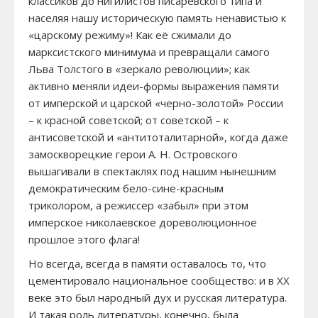
классиков до нигилистов писаревского типа и
населяя нашу историческую память ненавистью к
«царскому режиму»! Как её сжимали до
марксистского минимума и превращали самого
Льва Толстого в «зеркало революции»; как
активно меняли идеи-формы выражения памяти
от имперской и царской «черно-золотой» России
– к красной советской; от советской – к
антисоветской и «антитоталитарной», когда даже
замоскворецкие герои А. Н. Островского
вышагивали в спектаклях под нашим нынешним
демократическим бело-сине-красным
триколором, а режиссер «забыл» при этом
имперское николаевское дореволюционное
прошлое этого флага!
Но всегда, всегда в памяти оставалось то, что
цементировало национальное сообщество: и в XX
веке это был народный дух и русская литература.
И такая роль литературы, конечно, была