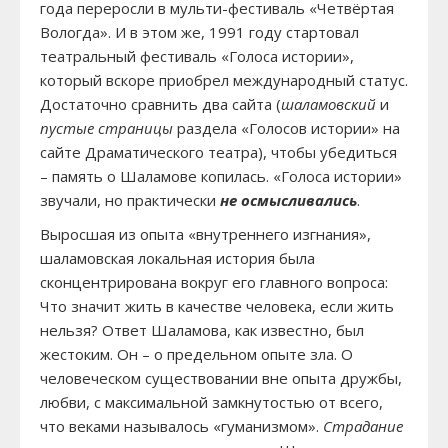
года переросли в мульти-фестиваль «Четвёртая
Вологда». И в этом же, 1991 году стартовал
театральный фестиваль «Голоса истории»,
который вскоре приобрел международный статус.
Достаточно сравнить два сайта (
шаламовский
и
пустые страницы
раздела «Голосов истории» на
сайте Драматического театра), чтобы убедиться
– память о Шаламове копилась. «Голоса истории»
звучали, но практически
не осмысливались
.
Выросшая из опыта «внутреннего изгнания»,
шаламовская локальная история была
сконцентрирована вокруг его главного вопроса:
Что значит жить в качестве человека, если жить
нельзя? Ответ Шаламова, как известно, был
жестоким. Он – о предельном опыте зла. О
человеческом существовании вне опыта дружбы,
любви, с максимальной замкнутостью от всего,
что веками называлось «гуманизмом».
Страдание