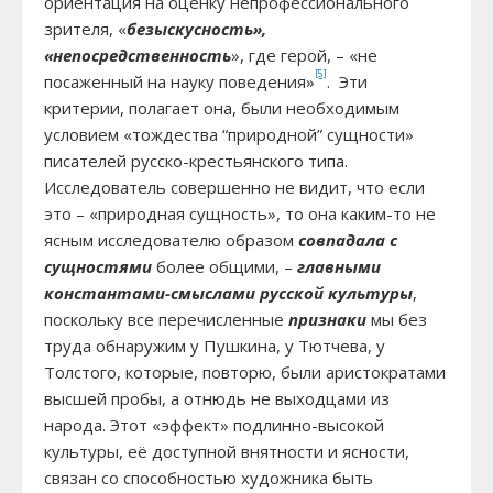
ориентация на оценку непрофессионального
зрителя, «
безыскусность»,
«непосредственность
», где герой, – «не
[5]
посаженный на науку поведения»
. Эти
критерии, полагает она, были необходимым
условием «тождества “природной” сущности»
писателей русско-крестьянского типа.
Исследователь совершенно не видит, что если
это – «природная сущность», то она каким-то не
ясным исследователю образом
совпадала с
сущностями
более общими, –
главными
константами-смыслами русской культуры
,
поскольку все перечисленные
признаки
мы без
труда обнаружим у Пушкина, у Тютчева, у
Толстого, которые, повторю, были аристократами
высшей пробы, а отнюдь не выходцами из
народа. Этот «эффект» подлинно-высокой
культуры, её доступной внятности и ясности,
связан со способностью художника быть