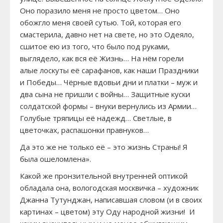
Оно поразило меня не просто цветом… Оно
обожгло меня своей сутью. Той, которая его
смастерила, давно нет на свете, но это Одеяло,
сшитое ею из того, что было под руками,
выглядело, как вся её Жизнь… На нём горели
алые лоскуты её сарафанов, как наши Праздники
и Победы… Чёрные вдовьи дни и платки – муж и
два сына не пришли с войны… Защитные куски
солдатской формы – внуки вернулись из Армии…
Голубые тряпицы её надежд… Светлые, в
цветочках, распашонки правнуков…
Да это же не только её – это жизнь Страны! Я
была ошеломлена».
Какой же пронзительной внутренней оптикой
обладала она, вологодская москвичка – художник
Джанна Тутунджан, написавшая словом (и в своих
картинах – цветом) эту Оду народной жизни! И