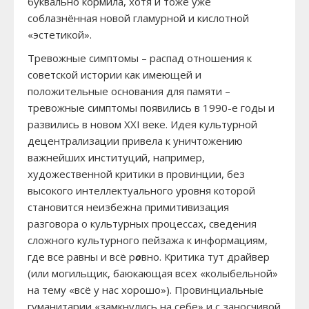
буквально кормила, хотя и тоже уже
соблазнённая новой гламурной и кислотной
«эстетикой».
Тревожные симптомы – распад отношения к
советской истории как имеющей и
положительные основания для памяти –
тревожные симптомы появились в 1990-е годы и
развились в новом XXI веке. Идея культурной
децентрализации привела к уничтожению
важнейших институций, например,
художественной критики в провинции, без
высокого интеллектуального уровня которой
становится неизбежна примитивизация
разговора о культурных процессах, сведения
сложного культурного пейзажа к информациям,
где все равны и всё р
о
вно. Критика тут драйвер
(или могильщик, баюкающая всех «колыбельной»
на тему «всё у нас хорошо»). Провинциальные
гуманитарии «замкнулись на себе» и с заносчивой