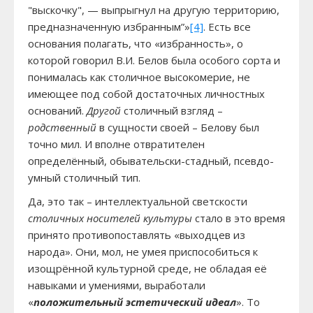
"выскочку", — выпрыгнул на другую территорию,
предназначенную избранным”»
[4]
. Есть все
основания полагать, что «избранность», о
которой говорил В.И. Белов была особого сорта и
понималась как столичное высокомерие, не
имеющее под собой достаточных личностных
оснований.
Другой
столичный взгляд –
родственный
в сущности своей – Белову был
точно мил. И вполне отвратителен
определённый, обывательски-стадный, псевдо-
умный столичный тип.
Да, это так – интеллектуальной светскости
столичных носителей культуры
стало в это время
принято противопоставлять «выходцев из
народа». Они, мол, не умея приспособиться к
изощрённой культурной среде, не обладая её
навыками и умениями, выработали
«
п
оложительный эстетический идеал
». То