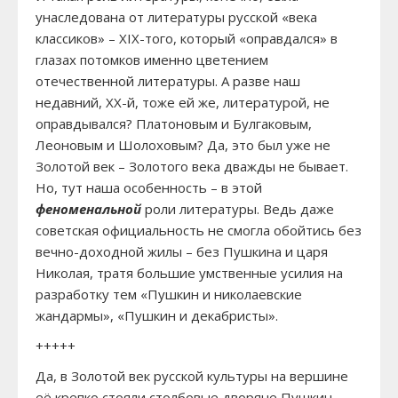
унаследована от литературы русской «века
классиков» – XIX-того, который «оправдался» в
глазах потомков именно цветением
отечественной литературы. А разве наш
недавний, XX-й, тоже ей же, литературой, не
оправдывался? Платоновым и Булгаковым,
Леоновым и Шолоховым? Да, это был уже не
Золотой век – Золотого века дважды не бывает.
Но, тут наша особенность – в этой
феноменальной
роли литературы. Ведь даже
советская официальность не смогла обойтись без
вечно-доходной жилы – без Пушкина и царя
Николая, тратя большие умственные усилия на
разработку тем «Пушкин и николаевские
жандармы», «Пушкин и декабристы».
+++++
Да, в Золотой век русской культуры на вершине
её крепко стояли столбовые дворяне Пушкин,