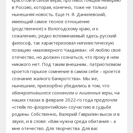
красотой и силой веры, противостоящей неверию
в Россию, которая, конечно, тоже не только
нынешняя новость. Еще Н. Я. Данилевский,
имеющий самое тесное отношение
(родственное) к Вологодскому краю, и к
сожалению, редко вспоминаемый здесь русский
философ, так характеризовал нигилистическую
позицию «маловерного Чаадаева»: «Я люблю своё
отечество, но должен сознаться, что проку в нём
никакого нет. Под таким внешним... патриотизмом
кроется горькое сомнение в самом себе – кроется
сознание жалкого банкротства». Мы же,
нынешние, прискорбно убедились в том, что
обанкротившиеся сознанием и лишенные веры
, на
наших глазах в феврале 2022-го года предпочли
«стейк по-флорентийски» соучастию в судьбе
родины. Собственно, Валерий Гаврилин высок и в
звуке, и в слове: «Вам нужна среда обитания – а
мне отечество. Для творчества. Для вас