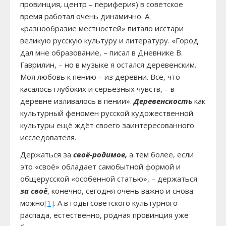
провинция, центр – периферия) в советское
время работал очень динамично. А
«разнообразие местностей» питало исстари
великую русскую культуру и литературу. «Город
дал мне образование, – писал в Дневнике В.
Гаврилин, – но в музыке я остался деревенским.
Моя любовь к пению – из деревни. Всё, что
касалось глубоких и серьёзных чувств, – в
деревне изливалось в пении».
Деревенскость
как
культурный феномен русской художественной
культуры ещё ждёт своего заинтересованного
исследователя.
Держаться за
своё-родимое,
а тем более, если
это «своё» обладает самобытной формой и
общерусской «особенной статью», – держаться
за своё
, конечно, сегодня очень важно и снова
можно
[1]
. А в годы советского культурного
распада, естественно, родная провинция уже