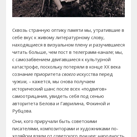
Сквозь странную оптику памяти мы, утратившие в
себе вкус к живому литературному слову,
находящиеся в визуальном плену и разучившиеся
читать больше, чем пост в телеграмм-канале; мы,
с самозабвением двигавшиеся к культурной
катастрофе, поскольку потеряли в конце XX века
сознание приоритета
своего
искусства перед
чужим
, – кажется, мы снова получаем
исторический шанс после всех «подвигов»
самоотрицания, увидеть себя под сенью
авторитета Белова и Гаврилина, Фокиной и
Рубцова.
Они, кого приручали быть советскими
писателями, композиторами и художниками по-
хозяйски взяли от советского лучшее: народность