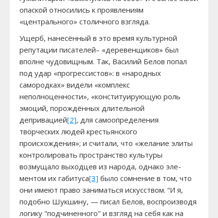
опаской относились к проявлениям
«центрального» столичного взгляда.
Ущерб, нанесённый в это время культурной
репутации писателей– «деревенщиков» был
вполне чудовищным. Так, Василий Белов попал
под удар «прогрессистов»: в «народных
самородках» видели «комплекс
неполноценности», «конституирующую роль
эмоций, по­рождённых длительной
депривацией
[2]
, для самоопределения
творческих людей крестьянского
происхождения»; и считали, что «желание элиты
контро­лировать пространство культуры
возмущало выходцев из народа, однако эле­
ментом их габитуса
[3]
было сомнение в том, что
они имеют право заниматься искусством. “И я,
подобно Шукшину, — писал Белов, воспроизводя
логику "подчиненного" и взгляд на себя как на