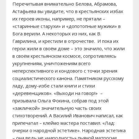
Перечитывая внимательно Белова, Абрамова,
Астафьева вы увидите, что в крестьянских избах
их героев иконы, например, не прятали –
«старинные старухи» и «допотопные мужики» в
Бога верили. А некоторых из них, как В.
Гаврилина, и крестили в отрочестве. И пока их
герои жили в своём доме – это значило, что жили
в своём крестьянском космосе, сопротивляясь
укрупнениям, уничтожениям всего
неперспективного и кондового с точки зрения
социалистического канона. Памятником русскому
ладу, дому-избе стали книги и стихи
«деревенщиков». «Выходи на говор!» –
призывала Ольга Фокина, собрав под этой
«закличкой» значительную часть своих
стихотворений. А Василий Иванович написал, как
припечатал – клеймо мастера поставил. «Лад:
очерки о народной эстетике». Народная эстетика
– она ведь не «народность» пьяной матросни,