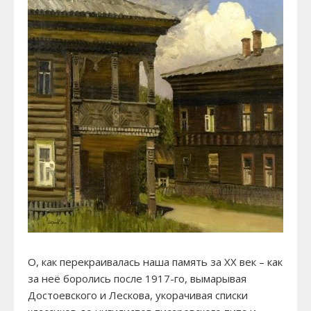
О, как перекраивалась наша память за XX век – как
за неё боролись после 1917-го, вымарывая
Достоевского и Лескова, укорачивая списки