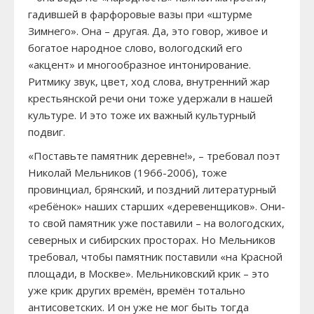
гадившей в фарфоровые вазы при «штурме
Зимнего». Она – другая. Да, это говор, живое и
богатое народное слово, вологодский его
«акцент» и многообразное интонирование.
Ритмику звук, цвет, ход слова, внутренний жар
крестьянской речи они тоже удержали в нашей
культуре. И это тоже их важный культурный
подвиг.
«Поставьте памятник деревне!», – требовал поэт
Николай Мельников (1966-2006), тоже
провинциал, брянский, и поздний литературный
«ребёнок» наших старших «деревенщиков». Они-
то свой памятник уже поставили – на вологодских,
северных и сибирских просторах. Но Мельников
требовал, чтобы памятник поставили «на Красной
площади, в Москве». Мельниковский крик – это
уже крик других времён, времён тотально
антисоветских. И он уже не мог быть тогда