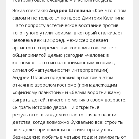
Эскиз спектакля
Андрея Шляпина
«Кое-что о том
самом и не только…» по пьесе Дмитрия Калинина
– это попросту эстетическое восстание против
того тупого утилитаризма, в который сталкивает
человека век-цифроед. Режиссёр одевает
артистов в современные костюмы совсем не с
общепринятой целью (сегодня «человек в
костюме» – это сигнал понимающим «своим»,
сигнал об «актуальности» интерпретации).
Андрей Шляпин предложил артистам в этом
отчаянно взрослом костюме (принадлежащим
«офисному планктону» и «белым воротничкам»)
сыграть детей, ничего не меняя в своем возрасте.
Сыграть историю двора – и открыть, в
результате, в каждом из нас то начало власти
детства, когда возможно буквально все: строить
звездолет при помощи вентилятора и утюга,
безнадежно любить в четыре года; и замирать от