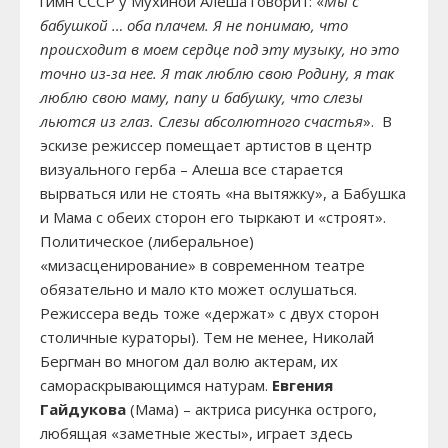
гимн СССР у Мухиной Алёша говорит: «
Мы с
бабушкой … оба плачем. Я не понимаю, что
происходит в моем сердце под эту музыку, но это
точно из-за нее. Я так люблю свою Родину, я так
люблю свою маму, папу и бабушку, что слезы
льются из глаз. Слезы абсолютного счастья
». В
эскизе режиссер помещает артистов в центр
визуального герба – Алеша все старается
вырваться или не стоять «на вытяжку», а Бабушка
и Мама с обеих сторон его тыркают и «строят».
Политическое (либеральное)
«мизасценирование» в современном театре
обязательно и мало кто может ослушаться.
Режиссера ведь тоже «держат» с двух сторон
столичные кураторы). Тем не менее, Николай
Бергман во многом дал волю актерам, их
самораскрывающимся натурам.
Евгения
Гайдукова
(Мама) – актриса рисунка острого,
любящая «заметные жесты», играет здесь