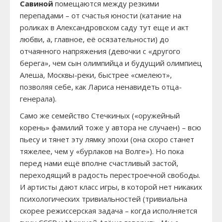
Савиной
помещаются между резкими
перепадами – от счастья юности (катание на
роликах в Александровском саду тут еще и акт
любви, а, главное, её осязательности) до
отчаянного напряжения (девочки с «другого
берега», чем сын олимпийца и будущий олимпиец
Алеша, Москвы-реки, быстрее «смелеют»,
позволяя себе, как Лариса ненавидеть отца-
генерала).
Само же семейство Стечкиных («оружейный
корень» фамилий тоже у автора не случаен) – всю
пьесу и тянет эту лямку эпохи (она скоро станет
тяжелее, чем у «бурлаков на Волге»). Но пока
перед нами ещё вполне счастливый застой,
переходящий в радость перестроечной свободы.
И артисты дают класс игры, в которой нет никаких
психологических тривиальностей (тривиальна
скорее режиссерская задача – когда исполняется