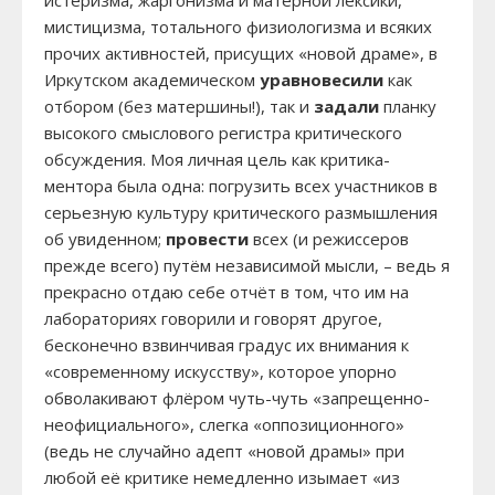
истеризма, жаргонизма и матерной лексики,
мистицизма, тотального физиологизма и всяких
прочих активностей, присущих «новой драме», в
Иркутском академическом
уравновесили
как
отбором (без матершины!), так и
задали
планку
высокого смыслового регистра критического
обсуждения. Моя личная цель как критика-
ментора была одна: погрузить всех участников в
серьезную культуру критического размышления
об увиденном;
провести
всех (и режиссеров
прежде всего) путём независимой мысли, – ведь я
прекрасно отдаю себе отчёт в том, что им на
лабораториях говорили и говорят другое,
бесконечно взвинчивая градус их внимания к
«современному искусству», которое упорно
обволакивают флёром чуть-чуть «запрещенно-
неофициального», слегка «оппозиционного»
(ведь не случайно адепт «новой драмы» при
любой её критике немедленно изымает «из