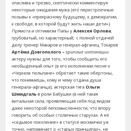
опаслива и трезво, скептически комментируя
некоторые ожидания мужа (его перестроечные
позывы к «прекрасному будущему, к демократии,
к свободе, в которой будут жить наши дети»).
Прямота и оптимизм Папы у
Алексея Орлова
;
грубоватый, но характерный; с полной отдачей
делу тренер Макаров и генерал-афганец Токарев
Артёма Довгополого –
хриплые интонации
актеру нужны для того, чтобы сообщить его
необыденный опыт (в его исполнении песня о
«Черном тюльпане» обретает такие обертоны,
что понимаешь, кому и чему отдана душа
генерала-афганца); актерская тяга
Ольги
Шмидгаль
в роли Бабушки (в ней такая
витальная сила, проявляющая себя под видом
даже некоторой легкомысленности, что впору
говорить об особых столичных старухах. А её
«седьмое поколение» в статусе москвички уж
точно, напоминает о «старых принципах», не