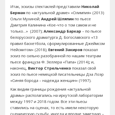
Итак, эскизы спектаклей представили
Николай
Берман
по «актуальной драме» «Олимпия» (2013)
Ольги Мухиной;
Андрей Шляпин
по пьесе
Дмитрия Калинина «Кое-что о том самом и не
только…» (2007);
Александр Баркар
– по пьесе
белорусского драматурга Д. Богославского «13
правил баскетбола, сформулированные Джеймсом
Нейсмитом» (2018);
Евгений Закиров
показал
эскиз по сильно разобранной по нашим театрам
пьесе француза Ф. Зеллера «Папа» (2014)
;
и,
наконец,
Виктор Стрельченко
показал свой
эскиз по пьесе немецкой писательницы Дэа Лоэр
«Синяя борода – надежда женщин» (1997).
Как видим границы рождения «актуальной
драмы» располагались на иркутской лаборатории
между 1997 и 2018 годом. Все эти пьесы
ставились на сценах, то есть имели некоторую
сценическую судьбу, иногда и вполне заметную –