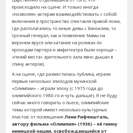
происходило на сцене. И только иногда
«позволяя» актерам взаимодействовать с собой:
включения в пространство спектакля правой ложи,
где располагались то юные девы с биноклем, то
грозный генерал, как и появление Мамы на
верхнем ярусе или катание на роликах по
проходам партера и амфитеатра были хорощи –
«гений места» зрительного зала явно дышал в
спину актеров).
А на сцене, где разместилась публика, играли
первые несколько эпизодов мухинской
«Олимпии» – играли эпоху (с 1975 года до
олимпийского 1980-го и чуть дальше). Я не буду
сейчас много говорить о пьесе, олимпийские
темы которой имеют несколько культурных
пластов: от посвящения
Лени Рифеншталь,
автору фильма «Олимпия» (1936) – её гимну
немецкой нации, освобождающейся от