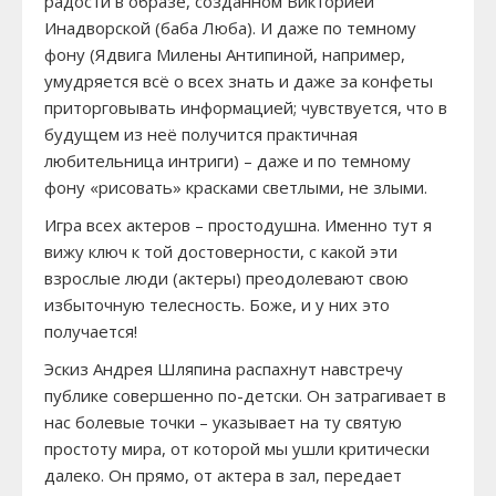
радости в образе, созданном Викторией
Инадворской (баба Люба). И даже по темному
фону (Ядвига Милены Антипиной, например,
умудряется всё о всех знать и даже за конфеты
приторговывать информацией; чувствуется, что в
будущем из неё получится практичная
любительница интриги) – даже и по темному
фону «рисовать» красками светлыми, не злыми.
Игра всех актеров – простодушна. Именно тут я
вижу ключ к той достоверности, с какой эти
взрослые люди (актеры) преодолевают свою
избыточную телесность. Боже, и у них это
получается!
Эскиз Андрея Шляпина распахнут навстречу
публике совершенно по-детски. Он затрагивает в
нас болевые точки – указывает на ту святую
простоту мира, от которой мы ушли критически
далеко. Он прямо, от актера в зал, передает