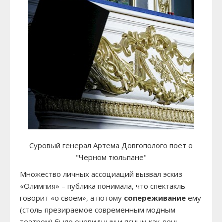
Суровый генерал Артема Довгополого поет о
"Черном тюльпане"
Множество личных ассоциаций вызвал эскиз
«Олимпия» – публика понимала, что спектакль
говорит «о своем», а потому
сопереживание
ему
(столь презираемое современным модным
театром) было очевидным и ясным как день.