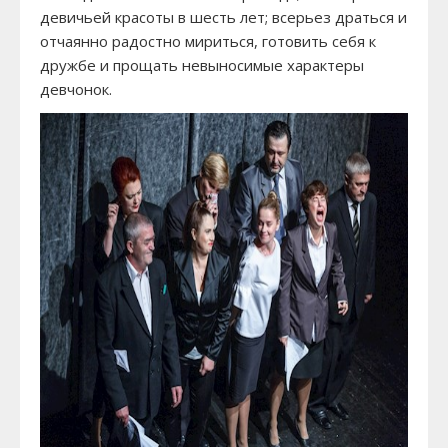
девичьей красоты в шесть лет; всерьез драться и
отчаянно радостно мириться, готовить себя к
дружбе и прощать невыносимые характеры
девчонок.