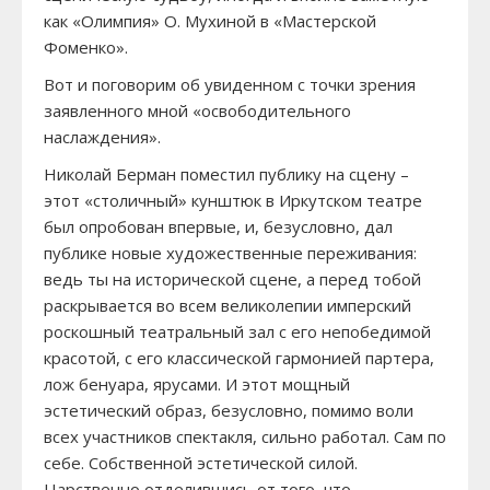
как «Олимпия» О. Мухиной в «Мастерской
Фоменко».
Вот и поговорим об увиденном с точки зрения
заявленного мной «освободительного
наслаждения».
Николай Берман поместил публику на сцену –
этот «столичный» кунштюк в Иркутском театре
был опробован впервые, и, безусловно, дал
публике новые художественные переживания:
ведь ты на исторической сцене, а перед тобой
раскрывается во всем великолепии имперский
роскошный театральный зал с его непобедимой
красотой, с его классической гармонией партера,
лож бенуара, ярусами. И этот мощный
эстетический образ, безусловно, помимо воли
всех участников спектакля, сильно работал. Сам по
себе. Собственной эстетической силой.
Царственно отделившись от того, что