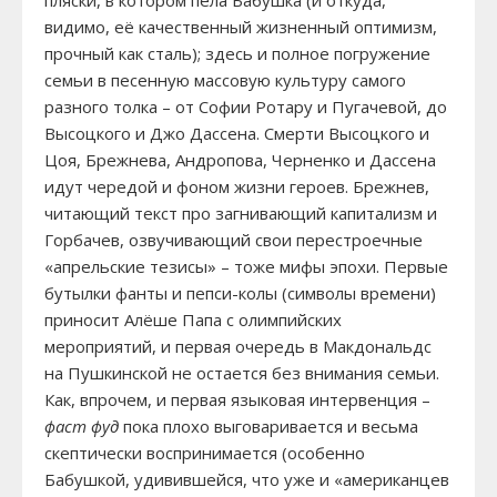
пляски, в котором пела Бабушка (и откуда,
видимо, её качественный жизненный оптимизм,
прочный как сталь); здесь и полное погружение
семьи в песенную массовую культуру самого
разного толка – от Софии Ротару и Пугачевой, до
Высоцкого и Джо Дассена. Смерти Высоцкого и
Цоя, Брежнева, Андропова, Черненко и Дассена
идут чередой и фоном жизни героев. Брежнев,
читающий текст про загнивающий капитализм и
Горбачев, озвучивающий свои перестроечные
«апрельские тезисы» – тоже мифы эпохи. Первые
бутылки фанты и пепси-колы (символы времени)
приносит Алёше Папа с олимпийских
мероприятий, и первая очередь в Макдональдс
на Пушкинской не остается без внимания семьи.
Как, впрочем, и первая языковая интервенция –
фаст фуд
пока плохо выговаривается и весьма
скептически воспринимается (особенно
Бабушкой, удивившейся, что уже и «американцев