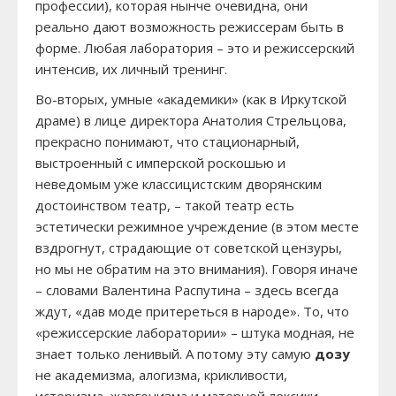
профессии), которая нынче очевидна, они
реально дают возможность режиссерам быть в
форме. Любая лаборатория – это и режиссерский
интенсив, их личный тренинг.
Во-вторых, умные «академики» (как в Иркутской
драме) в лице директора Анатолия Стрельцова,
прекрасно понимают, что стационарный,
выстроенный с имперской роскошью и
неведомым уже классицистским дворянским
достоинством театр, – такой театр есть
эстетически режимное учреждение (в этом месте
вздрогнут, страдающие от советской цензуры,
но мы не обратим на это внимания). Говоря иначе
– словами Валентина Распутина – здесь всегда
ждут, «дав моде притереться в народе». То, что
«режиссерские лаборатории» – штука модная, не
знает только ленивый. А потому эту самую
дозу
не академизма, алогизма, крикливости,