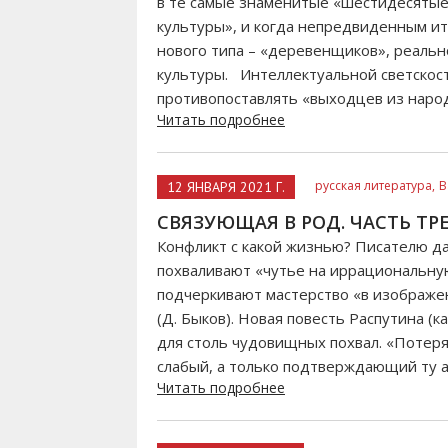
в те самые знаменитые «шестидесятые
культуры», и когда непредвиденным ит
нового типа – «деревенщиков», реальн
культуры. Интеллектуальной светскост
противопоставлять «выходцев из народа
Читать подробнее
русская литература,
В
12 ЯНВАРЯ 2021 Г.
СВЯЗУЮЩАЯ В РОД. ЧАСТЬ ТРЕ
Конфликт с какой жизнью? Писателю д
похваливают «чутье на иррациональну
подчеркивают мастерство «в изображе
(Д. Быков). Новая повесть Распутина (ка
для столь чудовищных похвал. «Потеря
слабый, а только подтверждающий ту ак
Читать подробнее