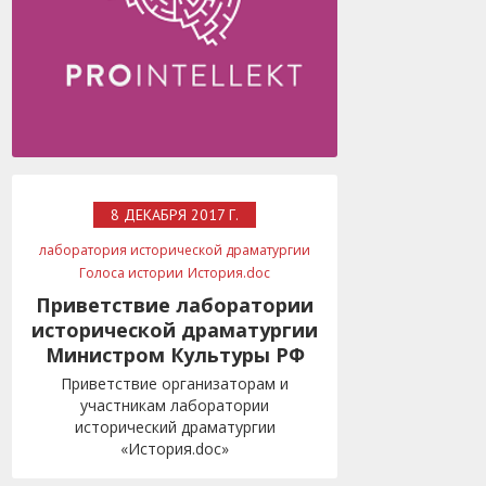
8 ДЕКАБРЯ 2017 Г.
лаборатория исторической драматургии
Голоса истории
История.doc
фонд Культурная политика
Минкульт
Приветствие лаборатории
Мединский
исторической драматургии
Министром Культуры РФ
Приветствие организаторам и
участникам лаборатории
исторический драматургии
«История.doc»