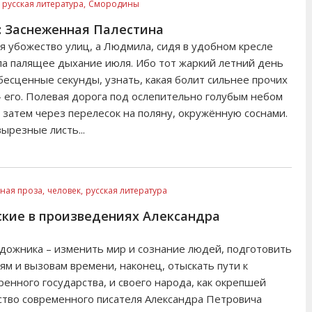
русская литература,
Смородины
: Заснеженная Палестина
ая убожество улиц, а Людмила, сидя в удобном кресле
ла палящее дыхание июля. Ибо тот жаркий летний день
бесценные секунды, узнать, какая болит сильнее прочих
– его. Полевая дорога под ослепительно голубым небом
 затем через перелесок на поляну, окружённую соснами.
ырезные листь...
ная проза,
человек,
русская литература
сские в произведениях Александра
дожника – изменить мир и сознание людей, подготовить
ям и вызовам времени, наконец, отыскать пути к
ренного государства, и своего народа, как окрепшей
ство современного писателя Александра Петровича