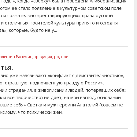
 годы», когда «сверху» была проведена «либерализация
огом её стало появление в культурном советском поле
о и сознательно «реставрирующих» права русской
и столичных носителей культуры принято и сегодня
», которые, будто не у...
алентин Распутин,
традиция,
родное
ТЬЯ.
авно уже навязывают «конфликт с действительностью»,
ю, страшную, подпочвенную правду о России»,
нии страдания, в живописании людей, потерявших себя»
к и все творчество) не дает, на мой взгляд, оснований
вшие себя» Светка и муж героини Анатолий (совсем не
сиому, что психически жен...