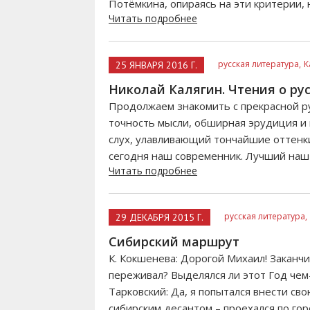
Потёмкина, опираясь на эти критерии, н
Читать подробнее
русская литература,
К
25 ЯНВАРЯ 2016 Г.
Николай Калягин. Чтения о рус
Продолжаем знакомить с прекрасной р
точность мысли, обширная эрудиция и 
слух, улавливающий тончайшие оттенки
сегодня наш современник. Лучший наш
Читать подробнее
русская литература,
29 ДЕКАБРЯ 2015 Г.
Сибирский маршрут
К. Кокшенева: Дорогой Михаил! Заканчи
переживал? Выделялся ли этот Год чем
Тарковский: Да, я попытался внести сво
сибирским десантом – проехался по го