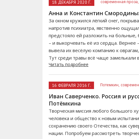
современная проза,
18 ДЕКАБРЯ 2020 Г.
Анна и Константин Смородины
За окном кружился лёгкий снег, покрыв
напротив психиатра, явственно ощуща
предстояло ей разложить на больные, 
– и выкорчевать её из сердца. Вернее 
вывела их весёлую компанию к оврагам,
Тут среди травы всё чаще замелькали в
Читать подробнее
Потемкин,
современ
16 ФЕВРАЛЯ 2016 Г.
Иван Саверченко. Россия и ру
Потёмкина
Творческая миссия любого большого ху
человека и общество к новым испытани
сохранению своего Отечества, как суве
нации. Попробуем рассмотреть творче