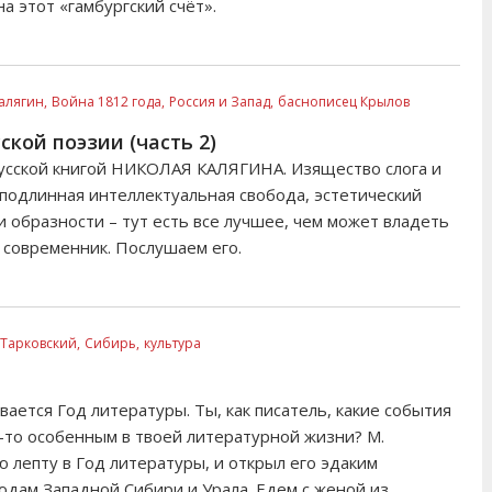
а этот «гамбургский счёт».
алягин,
Война 1812 года,
Россия и Запад,
баснописец Крылов
ской поэзии (часть 2)
усской книгой НИКОЛАЯ КАЛЯГИНА. Изящество слога и
подлинная интеллектуальная свобода, эстетический
 образности – тут есть все лучшее, чем может владеть
 современник. Послушаем его.
Тарковский,
Сибирь,
культура
вается Год литературы. Ты, как писатель, какие события
-то особенным в твоей литературной жизни? М.
ю лепту в Год литературы, и открыл его эдаким
родам Западной Сибири и Урала. Едем с женой из