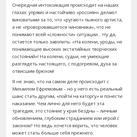
Очередная интоксикация происходит на наших
глазах: упрямо и настойчиво «россиян» делают
виноватыми за то, что «ругают» пьяного артиста,
а не «проворовавшегося чиновника», что не
понимают всей «сложности» ситуации… Ну да,
остается только завопить: «На колени, уроды, не
понимающие высоких экстатийных творческих
состояний»! На колени, судьи, не умеющие
разглядеть настоящего, с подогревом, духа за
отвисшим брюхом!
Я не знаю, что на самом деле происходит с
Михаилом Ефремовым – но у него есть реальный
шанс стать другим, «пойти на каторгу» и понести
наказание. Чем лично для него будет эта
трагедия, это стояние у края бездны – личным
обновлением, глубоким страданием или игрой с
законом? Но ведь хочется верить, что человек
может стать больше себя прежнего.