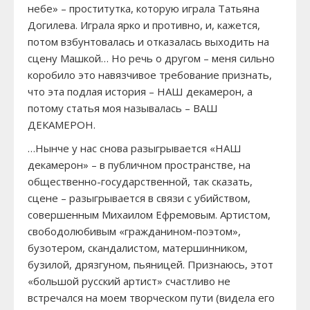
небе» – проститутка, которую играла Татьяна
Догилева. Играла ярко и противно, и, кажется,
потом взбунтовалась и отказалась выходить на
сцену Машкой… Но речь о другом – меня сильно
коробило это навязчивое требование признать,
что эта подлая история – НАШ декамерон, а
потому статья моя называлась – ВАШ
ДЕКАМЕРОН.
…Нынче у нас снова разыгрывается «НАШ
декамерон» – в публичном пространстве, на
общественно-государственной, так сказать,
сцене – разыгрывается в связи с убийством,
совершенным Михаилом Ефремовым. Артистом,
свободолюбивым «гражданином-поэтом»,
бузотером, скандалистом, матершинником,
бузилой, дрязгуном, пьяницей. Признаюсь, этот
«большой русский артист» счастливо не
встречался на моем творческом пути (видела его