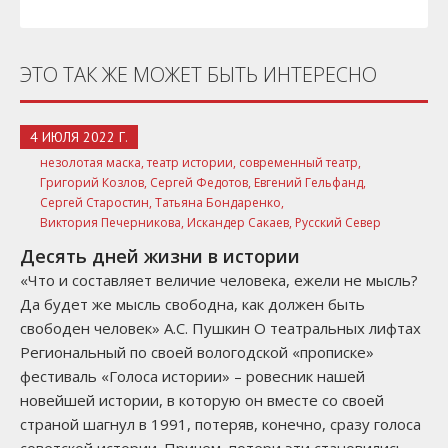
ЭТО ТАК ЖЕ МОЖЕТ БЫТЬ ИНТЕРЕСНО
4 ИЮЛЯ 2022 Г.
незолотая маска,
театр истории,
современный театр,
Григорий Козлов,
Сергей Федотов,
Евгений Гельфанд,
Сергей Старостин,
Татьяна Бондаренко,
Виктория Печерникова,
Искандер Сакаев,
Русский Север
Десять дней жизни в истории
«Что и составляет величие человека, ежели не мысль?
Да будет же мысль свободна, как должен быть
свободен человек» А.С. Пушкин О театральных лифтах
Региональный по своей вологодской «прописке»
фестиваль «Голоса истории» – ровесник нашей
новейшей истории, в которую он вместе со своей
страной шагнул в 1991, потеряв, конечно, сразу голоса
советской истории. Причем, потери эти становились