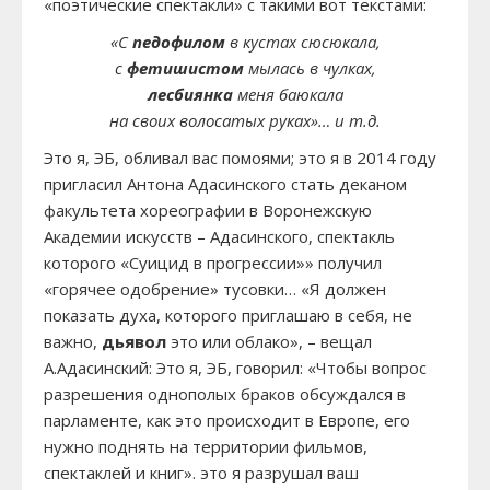
«поэтические спектакли» с такими вот текстами:
«С
педофилом
в кустах сюсюкала,
с
фетишистом
мылась в чулках,
лесбиянка
меня баюкала
на своих волосатых руках»… и т.д.
Это я, ЭБ, обливал вас помоями; это я в 2014 году
пригласил Антона Адасинского стать деканом
факультета хореографии в Воронежскую
Академии искусств – Адасинского, спектакль
которого «Суицид в прогрессии»» получил
«горячее одобрение» тусовки… «Я должен
показать духа, которого приглашаю в себя, не
важно,
дьявол
это или облако», – вещал
А.Адасинский: Это я, ЭБ, говорил: «Чтобы вопрос
разрешения однополых браков обсуждался в
парламенте, как это происходит в Европе, его
нужно поднять на территории фильмов,
спектаклей и книг». это я разрушал ваш