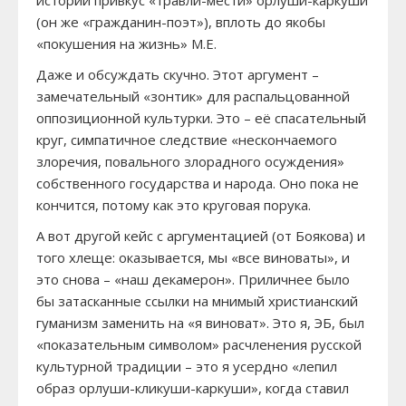
истории привкус «травли-мести» орлуши-каркуши
(он же «гражданин-поэт»), вплоть до якобы
«покушения на жизнь» М.Е.
Даже и обсуждать скучно. Этот аргумент –
замечательный «зонтик» для распальцованной
оппозиционной культурки. Это – её спасательный
круг, симпатичное следствие «нескончаемого
злоречия, повального злорадного осуждения»
собственного государства и народа. Оно пока не
кончится, потому как это круговая порука.
А вот другой кейс с аргументацией (от Боякова) и
того хлеще: оказывается, мы «все виноваты», и
это снова – «наш декамерон». Приличнее было
бы затасканные ссылки на мнимый христианский
гуманизм заменить на «я виноват». Это я, ЭБ, был
«показательным символом» расчленения русской
культурной традиции – это я усердно «лепил
образ орлуши-кликуши-каркуши», когда ставил