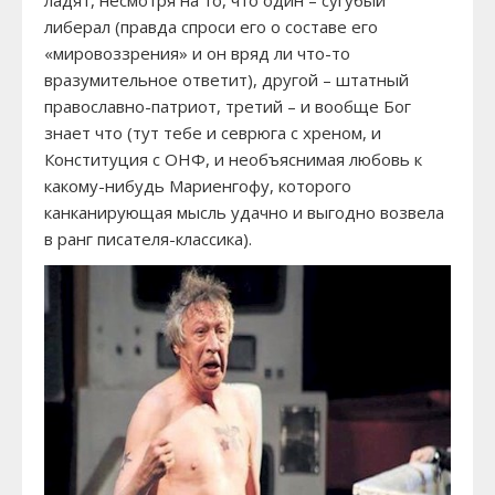
ладят, несмотря на то, что один – сугубый
либерал (правда спроси его о составе его
«мировоззрения» и он вряд ли что-то
вразумительное ответит), другой – штатный
православно-патриот, третий – и вообще Бог
знает что (тут тебе и севрюга с хреном, и
Конституция с ОНФ, и необъяснимая любовь к
какому-нибудь Мариенгофу, которого
канканирующая мысль удачно и выгодно возвела
в ранг писателя-классика).