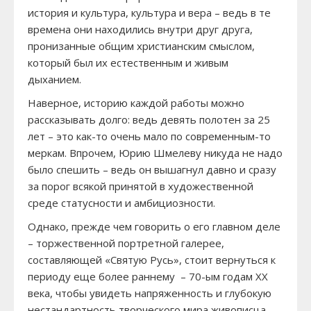
история и культура, культура и вера – ведь в те
времена они находились внутри друг друга,
пронизанные общим христианским смыслом,
который был их естественным и живым
дыханием.
Наверное, историю каждой работы можно
рассказывать долго: ведь девять полотен за 25
лет – это как-то очень мало по современным-то
меркам. Впрочем, Юрию Шмелеву никуда не надо
было спешить – ведь он вышагнул давно и сразу
за порог всякой принятой в художественной
среде статусности и амбициозности.
Однако, прежде чем говорить о его главном деле
– торжественной портретной галерее,
составляющей «Святую Русь», стоит вернуться к
периоду еще более раннему – 70-ым годам XX
века, чтобы увидеть напряженность и глубокую
нестандартность творческого мира живописца.