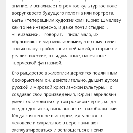
знание, и вспахивает огромное культурное поле
вокруг своего будущего полотна или портрета.
Быть «теперешним художником» Юрию Шмелеву
как-то не интересно, и даже почти стыдно…
«Пейзажики, – говорит, – писал мало, их
вбрасывают в мир миллионами», а потому ценит
только пару-тройку своих пейзажей, которые не
реалистические, а выдуманные, навеянные
творческой фантазией.
Его рыцарство в живописи держится подлинным
бескорыстием: он, действительно, дышит духом
русской и мировой христианской культуры. Но
создавая свои произведения, Юрий Гаврилович
умеет остановиться у той роковой черты, когда
всё, до донышка, высказывается в изображении.
Когда священное в истории, идеальное в
человеке и сакральное в вере начинают
эксплуатироваться и воплощаться в неких