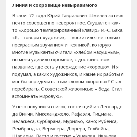
Линия и сокровище невыразимого
В свои 72 года Юрий Гаврилович Шмелев затеял
нечто совершенно невероятное. Слушал он как-
то «Хорошо темперированный клавир» И.-С. Баха.
«Я, – говорит художник, – восхитился не только
прекрасным звучанием и техникой, которую
многие музыканты считали «хлебом насущным»,
но меня удивило скромное, с достоинством
название, где есть утверждение «хорошо». И я
подумал, а каких художников, и какие их работы я
мог бы определить этим словом «хорошо»? Стал
перебирать. С советской живописью – беда. Стал
вспоминать мировую».
У него получился список, состоящий из Леонардо
да Винчи, Микеланджело, Рафаэля, Тициана,
Веласкеса, Сурбарана, Мурильо, Кано; Рубенса,
Рембрандта, Вермеера, Дюрера, Голбейна,
Шардена, Ватто и русских – Ушакова, Иванова,