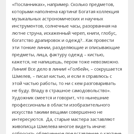
«Посланниках», например. Сколько предметов,
которыми наполнена картина! Богатая коллекция
музыкальных астрономических и научных
инструментов, солнечные часы, разорванная на
лютне струна, искаженный череп, книги, глобус,
богатство драпировок и одежд?…Как провести
эти тонкие линии, разделяющие и описывающие
предметы, лица, фактуру одежд – кистью,
кажется, не напишешь, пером тоже невозможно.
Линия! Все дело в линии! «Голбейн, – сокрушается
Шмелев, – писал кистью, и если я справлюсь с
этой частью работы, то ни с кем разговаривать
не буду. Впаду в страшное самодовольство».
Художник смеется и говорит, что нынешние
профессионалы в области изобразительного
искусства такими вещами совершенно не
интересуются. Да, старые мастера заставляют
живописца Шмелева многое видеть иначе:
отбросить облегченное представление о картине