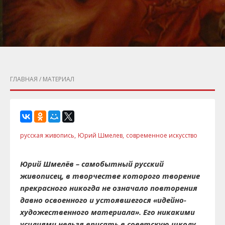
ГЛАВНАЯ
/ МАТЕРИАЛ
русская живопись,
Юрий Шмелев,
современное искусство
Юрий Шмелёв – самобытный русский
живописец, в творчестве которого творение
прекрасного никогда не означало повторения
давно освоенного и устоявшегося «идейно-
художественного материала». Его никакими
усилиями нельзя вписать в советскую школу