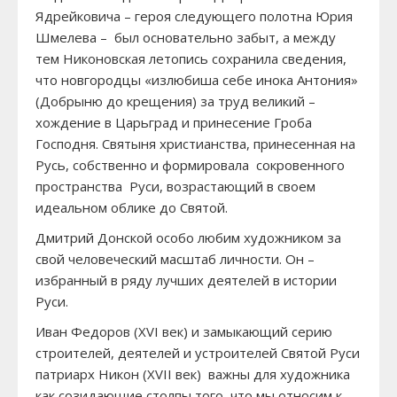
Ядрейковича – героя следующего полотна Юрия
Шмелева – был основательно забыт, а между
тем Никоновская летопись сохранила сведения,
что новгородцы «излюбиша себе инока Антония»
(Добрыню до крещения) за труд великий –
хождение в Царьград и принесение Гроба
Господня. Святыня христианства, принесенная на
Русь, собственно и формировала сокровенного
пространства Руси, возрастающий в своем
идеальном облике до Святой.
Дмитрий Донской особо любим художником за
свой человеческий масштаб личности. Он –
избранный в ряду лучших деятелей в истории
Руси.
Иван Федоров (XVI век) и замыкающий серию
строителей, деятелей и устроителей Святой Руси
патриарх Никон (XVII век) важны для художника
как созидающие столпы того, что мы относим к