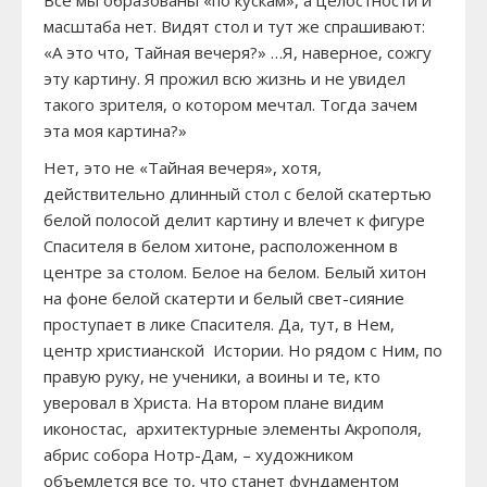
Все мы образованы «по кускам», а целостности и
масштаба нет. Видят стол и тут же спрашивают:
«А это что, Тайная вечеря?» …Я, наверное, сожгу
эту картину. Я прожил всю жизнь и не увидел
такого зрителя, о котором мечтал. Тогда зачем
эта моя картина?»
Нет, это не «Тайная вечеря», хотя,
действительно длинный стол с белой скатертью
белой полосой делит картину и влечет к фигуре
Спасителя в белом хитоне, расположенном в
центре за столом. Белое на белом. Белый хитон
на фоне белой скатерти и белый свет-сияние
проступает в лике Спасителя. Да, тут, в Нем,
центр христианской Истории. Но рядом с Ним, по
правую руку, не ученики, а воины и те, кто
уверовал в Христа. На втором плане видим
иконостас, архитектурные элементы Акрополя,
абрис собора Нотр-Дам, – художником
объемлется все то, что станет фундаментом