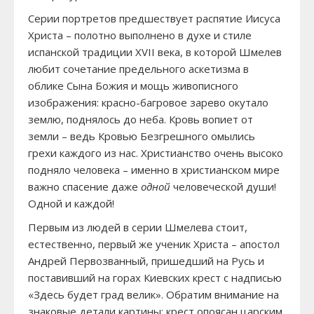
Серии портретов предшествует распятие Иисуса
Христа – полотно выполнено в духе и стиле
испанской традиции XVII века, в которой Шмелев
любит сочетание предельного аскетизма в
облике Сына Божия и мощь живописного
изображения: красно-багровое зарево окутало
землю, поднялось до неба. Кровь вопиет от
земли – ведь Кровью Безгрешного омылись
грехи каждого из нас. Христианство очень высоко
подняло человека – именно в христианском мире
важно спасение даже
одной
человеческой души!
Одной и каждой!
Первым из людей в серии Шмелева стоит,
естественно, первый же ученик Христа – апостол
Андрей Первозванный, пришедший на Русь и
поставивший на горах Киевских крест с надписью
«Здесь будет град велик». Обратим внимание на
знаковые детали картины: крест опоясан царским