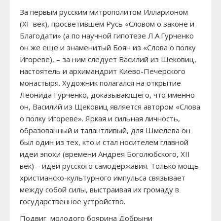
За первым русским митрополитом Илларионом
(XI век), просветившем Русь «Словом о законе и
Благодати» (а по научной гипотезе Л.А.Гурченко
он же еще и знаменитый Боян из «Слова о полку
Игореве), – за ним следует Василий из Щековиц,
настоятель и архимандрит Киево-Печерского
монастыря. Художник полагался на открытие
Леонида Гурченко, доказывающего, что именно
он, Василий из Щековиц является автором «Слова
о полку Игореве». Яркая и сильная личность,
образованный и талантливый, для Шмелева он
был один из тех, кто и стал носителем главной
идеи эпохи (времени Андрея Боголюбского, XII
век) – идеи русского самодержавия. Только мощь
христианско-культурного импульса связывает
между собой силы, выстраивая их громаду в
государственное устройство.
Подвиг молодого боярина Добрыни