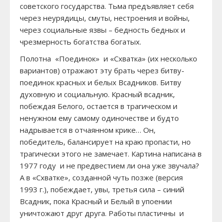
советского государства. Тьма предъявляет себя
через неурядицы, смуты, нестроения и войны,
через социальные язвы – бедность бедных и
чрезмерность богатства богатых.
Полотна «Поединок» и «Схватка» (их несколько
вариантов) отражают эту брать через битву-
поединок красных и белых Всадников. Битву
духовную и социальную. Красный всадник,
побеждая Белого, остается в трагическом и
ненужном ему самому одиночестве и будто
надрывается в отчаянном крике… Он,
победитель, балансирует на краю пропасти, но
трагически этого не замечает. Картина написана в
1977 году и не предвестием ли она уже звучала?
А в «Схватке», созданной чуть позже (версия
1993 г.), побеждает, увы, третья сила – синий
Всадник, пока Красный и Белый в упоении
уничтожают друг друга. Работы пластичны и