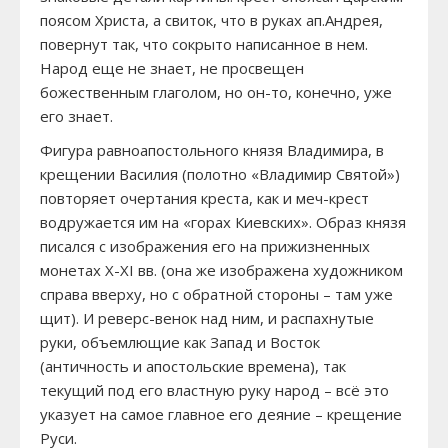
поясом Христа, а свиток, что в руках ап.Андрея,
повернут так, что сокрыто написанное в нем.
Народ еще не знает, не просвещен
божественным глаголом, но он-то, конечно, уже
его знает.
Фигура равноапостольного князя Владимира, в
крещении Василия (полотно «Владимир Святой»)
повторяет очертания креста, как и меч-крест
водружается им на «горах Киевских». Образ князя
писался с изображения его на прижизненных
монетах X-XI вв. (она же изображена художником
справа вверху, но с обратной стороны – там уже
щит). И реверс-венок над ним, и распахнутые
руки, объемлющие как Запад и Восток
(античность и апостольские времена), так
текущий под его властную руку народ – всё это
указует на самое главное его деяние – крещение
Руси.