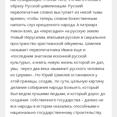
образу Русской цивилизации. Русский
первопечатник словно выступает из некой тьмы
времен, чтобы теперь словом божественным
напоить слух крещенного народа. А патриарх
Никон взял, да «пересадил» на русскую землю
Новый Иерусалим, вписывая русских в сакральное
пространство христианской ойкумены. Шмелев
называет первопечатника Ивана еще и
«последним знатоком исконной русской
культуры», а книга, новую жизнь которой он дал,
увы, через два века «выманит русского человека
из Церкви»…Но Юрий Шмелев остановился у
этой границы, создав, по сути, цельную картину
делания-собирания народа Божьего, который
был ведом лучшими людьми, и который дорос до
создания собственного государства – далеко не
все народы в истории оказались способными к
национально-государственному строительству.