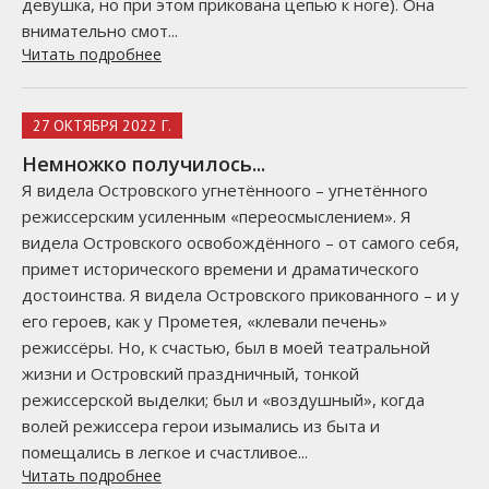
девушка, но при этом прикована цепью к ноге). Она
внимательно смот...
Читать подробнее
27 ОКТЯБРЯ 2022 Г.
Немножко получилось...
Я видела Островского угнетённоого – угнетённого
режиссерским усиленным «переосмыслением». Я
видела Островского освобождённого – от самого себя,
примет исторического времени и драматического
достоинства. Я видела Островского прикованного – и у
его героев, как у Прометея, «клевали печень»
режиссёры. Но, к счастью, был в моей театральной
жизни и Островский праздничный, тонкой
режиссерской выделки; был и «воздушный», когда
волей режиссера герои изымались из быта и
помещались в легкое и счастливое...
Читать подробнее