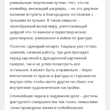
уникальным творческим путем». Нет, это не
конвейер, множащий шедевры, – но это дерзкое
желание вступить в благородное состязание с
лучшими из лучших. В таком замысле –
своеобразный вызов миру, уничтожающей
цифрой что-то важное и первотворческое:
рукотворное, уникальное и живое по фактуре.
Полотно «Динарий кесаря» Тициана уже готово.
Шмелев, начиная работу, три дня просидел
перед картиной в Дрезденской картинной
галерее, так и не успев посмотреть все
остальное. А может быть и правильно – берег
впечатления от красок и фактуры и сторожил их
внутри себя, чтобы ничто другое не сбило эти
внутренние художнические настройки.
Сложнейшая задача в задуманом деле – достичь
фактурного совершенства. Как тонко, немыслимо
тонко проведены линии в голбейновских