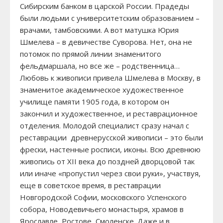
Сибирским банком в царской России. Прадеды
были людьми с университетским образованием –
врачами, тамбовскими. А вот матушка Юрия
Шмелева – в девичестве Суворова. Нет, она не
потомок по прямой линии знаменитого
фельдмаршала, но все же – родственница…
Любовь к живописи привела Шмелева в Москву, в
знаменитое академическое художественное
училище памяти 1905 года, в котором он
закончил и художественное, и реставрационное
отделения. Молодой специалист сразу начал с
реставрации древнерусской живописи – это были
фрески, настенные росписи, иконы. Всю древнюю
живопись от XII века до поздней дворцовой так
или иначе «пропустил через свои руки», участвуя,
еще в советское время, в реставрации
Новгородской Софии, московского Успенского
собора, Новодевичьего монастыря, храмов в
Ярославле, Ростове, Смоленске. Даже и в