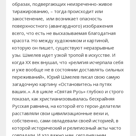
образах, подвергающих неизреченно-живое
тиражированию, – тогда происходит или
закостенение, или возникает опасность
поверхностного (авангардного) изображения
всего, что есть не высказываемая благодатная
красота. Но между художником и картиной,
которую он пишет, существуют неразрывные
узы. Шмелев идет узкой тропой в искусстве. И
когда XX век внушал, что «религия исчерпала себя
и уже вообще не в состоянии доставлять сильных
переживаний», Юрий Шмелев писал свою самую
загадочную картину «Остановитесь на путях
ваших..». А в цикле «Святая Русь» глубоко и строго
показал, как христианизовывалась бескрайняя
Русская равнина, на которой его герои-делатели
расставляли свои цивилизационные вехи и,
собственно, сами овладевали своей историей, в
которой исторический и религиозный акты часто
совпадали. И это важно нам, сегодняшним.