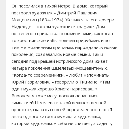
Он поселился в тихой Истре. В доме, который
построил художник – Дмитрий Павлович
Мощевитин (1894-1974). Женился на его дочери
Надежде – тонком художнике-графике. Дом
постепенно прирастал новыми вязями, как когда-
то крестьянские избы новыми прирубами, и по
тем же жизненным причинам: нарождались новые
поколения, создавались новые семьи. Так и
сегодня под крышей истринского дома живет
четыре поколения Шмелёвых-Мощевитиных.
«Когда-то современники, – любит напоминать
Юрий Гаврилович, – говорили о Тициане: «Там
один мужик хорошо Христа нарисовал…».
Впрочем, я тоже могу, воспользовавшись
симпатией Шмелева к такой величественной
простоте, сказать со всей определенностью: «Я
знаю одного хитрого мужика и художника,
который художником себя не считает, а сидит у