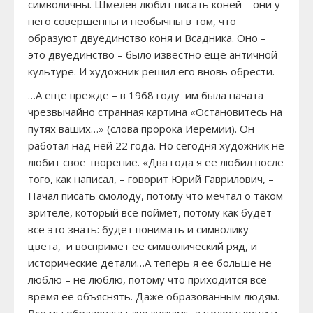
символичны. Шмелев любит писать коней – они у
него совершенны и необычны в том, что
образуют двуединство коня и Всадника. Оно –
это двуединство – было известно еще античной
культуре. И художник решил его вновь обрести.
…А еще прежде – в 1968 году им была начата
чрезвычайно странная картина «Остановитесь на
путях ваших…» (слова пророка Иеремии). Он
работал над ней 22 года. Но сегодня художник не
любит свое творение. «Два года я ее любил после
того, как написал, – говорит Юрий Гаврилович, –
Начал писать смолоду, потому что мечтал о таком
зрителе, который все поймет, потому как будет
все это знать: будет понимать и символику
цвета, и воспримет ее символический ряд, и
исторические детали…А теперь я ее больше не
люблю – не люблю, потому что приходится все
время ее объяснять. Даже образованным людям.