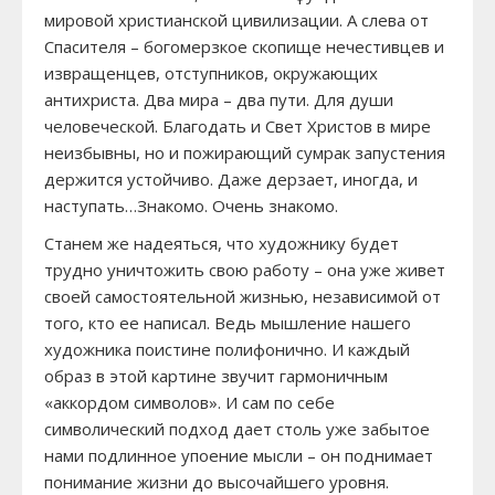
мировой христианской цивилизации. А слева от
Спасителя – богомерзкое скопище нечестивцев и
извращенцев, отступников, окружающих
антихриста. Два мира – два пути. Для души
человеческой. Благодать и Свет Христов в мире
неизбывны, но и пожирающий сумрак запустения
держится устойчиво. Даже дерзает, иногда, и
наступать…Знакомо. Очень знакомо.
Станем же надеяться, что художнику будет
трудно уничтожить свою работу – она уже живет
своей самостоятельной жизнью, независимой от
того, кто ее написал. Ведь мышление нашего
художника поистине полифонично. И каждый
образ в этой картине звучит гармоничным
«аккордом символов». И сам по себе
символический подход дает столь уже забытое
нами подлинное упоение мысли – он поднимает
понимание жизни до высочайшего уровня.