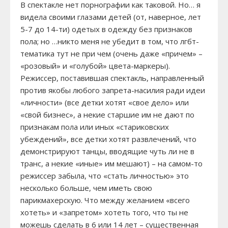
В спектакле нет порнографии как таковой. Но… я
видела своими глазами детей (от, наверное, лет
5-7 до 14-ти) одетых в одежду без признаков
пола; но …никто меня не убедит в том, что лгбт-
тематика тут не при чем (очень даже «причем» –
«розовый» и «голубой» цвета-маркеры).
Режиссер, поставившая спектакль, направленный
против якобы любого запрета-насилия ради идеи
«личности» (все детки хотят «свое дело» или
«свой бизнес», а некие старшие им не дают по
признакам пола или иных «стариковских
убеждений», все детки хотят развлечений, что
демонстрируют танцы, вводящие чуть ли не в
транс, а некие «иные» им мешают) – на самом-то
режиссер забыла, что «стать личностью» это
несколько больше, чем иметь свою
парикмахерскую. Что между желанием «всего
хотеть» и «запретом» хотеть того, что ты не
можешь сделать в 6 или 14 лет – существенная