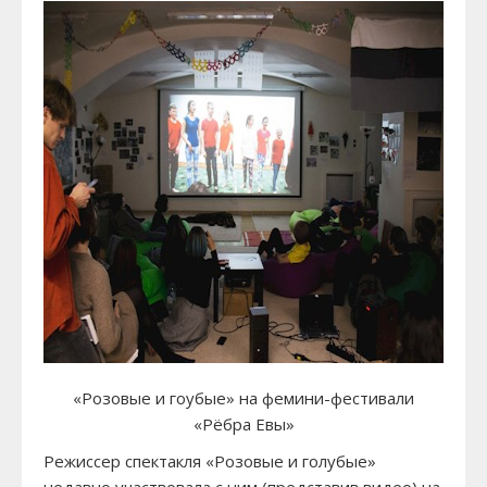
«Розовые и гоубые» на фемини-фестивали
«Рёбра Евы»
Режиссер спектакля «Розовые и голубые»