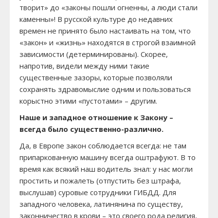
творит» до «законы пошли огненны, а люди стали
каменны»! В русской культуре до недавних
времен не принято было настаивать на том, что
«закон» и «жизнь» находятся в строгой взаимной
зависимости (детерминированы). Скорее,
напротив, видели между ними такие
существенные зазоры, которые позволяли
сохранять здравомыслие одним и пользоваться
корыстно этими «пустотами» – другим.
Наше и западное отношение к Закону –
всегда было существенно-различно.
Да, в Европе закон соблюдается всегда: не там
припаркованную машину всегда оштрафуют. В то
время как всякий наш водитель знал: у нас могли
простить и пожалеть (отпустить без штрафа,
выслушав) суровые сотрудники ГИБДД. Для
западного человека, латинянина по существу,
законничество в крови – это своего рода религия,