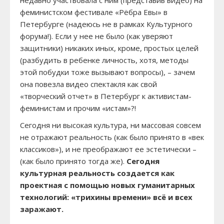
недавно участвовала с ним (представив видео) на
феминистском фестивале «Рёбра Евы» в
Петербурге (надеюсь не в рамках Культурного
форума!). Если у нее не было (как уверяют
защитники) никаких иных, кроме, простых целей
(разбудить в ребенке личность, хотя, методы
этой побудки тоже вызывают вопросы), – зачем
она повезла видео спектакля как свой
«творческий отчет» в Петербург к активистам-
феминистам и прочим «истам»?!
Сегодня ни высокая культура, ни массовая совсем
не отражают реальность (как было принято в «век
классиков»), и не преображают ее эстетически –
(как было принято тогда же).
Сегодня
культурная реальность создается как
проектная с помощью новых гуманитарных
технологий: «трихины времени» всё и всех
заражают.