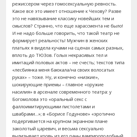
режиссером через гомосексуальную ревность.
Какое все это имеет отношение к Чехову? Разве
это не навязывание классику новейших тем и
смыслов? Странно, что еще харассмента не было!
И не надо больше говорить, что такой театр не
формирует реальность! Мужчин в женских
платьях я видела кучами на сценах самых разных,
вплоть до ТЮЗов. Голых некрасивых тел и
имитаций половых актов – не счесть; текстов типа
«лесбиянка меня баюкала/на своих волосатых
руках» – тоже. Ну, и конечно «низкие»,
шокирующие приемы – главное «оружие
насилия» в арсенале современного театра: у
Богомолова это «оральный секс с
фаллоимитирующими пистолетами и
швабрами…»; в «Борисе Годунове» «эротично
подергивается на крупном экранном плане
заколотый царевич, и весьма сексуально
вылизывает кровь из его раны вампироподобный