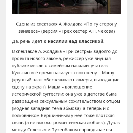
Сцена из спектакля А. Жолдока «По ту сторону
занавеса» (версия «Трех сестер А.П. Чехова)
Да, речь идет
о насилии над классикой
.
В спектакле А. Жолдака «Три сестры» задолго до
проекта нового закона, режиссер уже внушал
публике мысль о семейном насилии: учитель
Кулыгин всё время насилует свою жену – Машу
(крупный план обеспечивают камеры, выводящие
сцену на экран). Маша – воплощение
истерической суггестии; она уже в детстве была
развращена сексуальным сожительством с отцом
(модная западная тема абьюза); а теперь и с
полковником Вершининым у нее тоже плотская
связь (а не высоко-романтическая любовь). Дуэль
между Соленым и Тузенбахом оправдывается