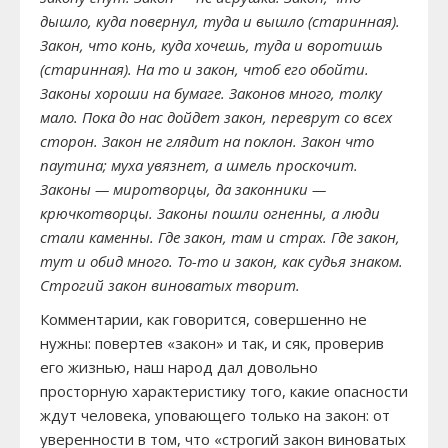
дышло, куда повернул, туда и вышло (старинная).
Закон, что конь, куда хочешь, туда и воротишь
(старинная). На то и закон, чтоб его обойти.
Законы хороши на бумаге. Законов много, толку
мало. Пока до нас дойдет закон, переврут со всех
сторон. Закон не глядит на поклон. Закон что
паутина; муха увязнет, а шмель проскочит.
Законы — миротворцы, да законники —
крючкотворцы. Законы пошли огненны, а люди
стали каменны. Где закон, там и страх. Где закон,
тут и обид много. То-то и закон, как судья знаком.
Строгий закон виноватых творит.
Комментарии, как говорится, совершенно не
нужны: повертев «закон» и так, и сяк, проверив
его жизнью, наш народ дал довольно
просторную характеристику того, какие опасности
ждут человека, уповающего только на закон: от
уверенности в том, что «строгий закон виноватых