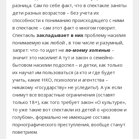
разница. Сам по себе факт, что в спектакле заняты
дети разных возрастов – без учета их
способности к пониманию происходящего с ними
в спектакле – сам этот факт о многом говорит.
Спектакль
закладывает в них
проблему насилия
понимаемую как любой , в том числе и разумный,
запрет: что-то идет не
по-моему хотенью
–
значит это насилие! А тут и закон о семейно-
бытовом насилии подоспел – и детки, как только
их научат им пользоваться (а кто и где будет
учить, какие НКО, психологи и агентства –
никакому «государству» не уследить!). А уж если
снимут все возрастные ограничения (оставят
только 18+), как того требует закон «О культуре»,
то уже такие вот спектакли из детей о «розовом и
голубом», формально не имеющие состава
порнографического преступления, вообще станут
поветрием.