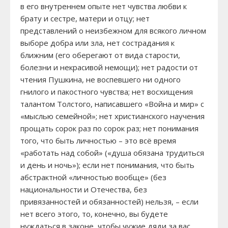
в его внутреннем опыте нет чувства любви к
брату и сестре, матери и отцу; нет
представлений о неизбежном для всякого личном
выборе добра или зла, нет сострадания к
ближним (его оберегают от вида старости,
болезни и некрасивой немощи); нет радости от
чтения Пушкина, не воспевшего ни одного
гнилого и пакостного чувства; нет восхищения
талантом Толстого, написавшего «Война и мир» с
«мыслью семейной»; нет христианского научения
прощать сорок раз по сорок раз; нет понимания
того, что быть личностью – это всё время
«работать над собой» («душа обязана трудиться
и день и ночь»); если нет понимания, что быть
абстрактной «личностью вообще» (без
национальности и Отечества, без
привязанностей и обязанностей) нельзя, – если
нет всего этого, то, конечно, вы будете
нуждаться в законе, чтобы чужие дяди за вас