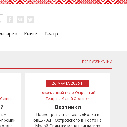
ентарии
Книги
Театр
ВСЕ ПУБЛИКАЦИИ
26 МАРТА 2025 Г.
современный театр
Островский
 Савина
Театр на Малой Ордынке
Евгений Герасимов
ый
Охотники
 им.
Посмотреть спектакль «Волки и
я-премии
овцы» А.Н. Островского в Театр на
Москве
Малой Ордынке меня пригласила