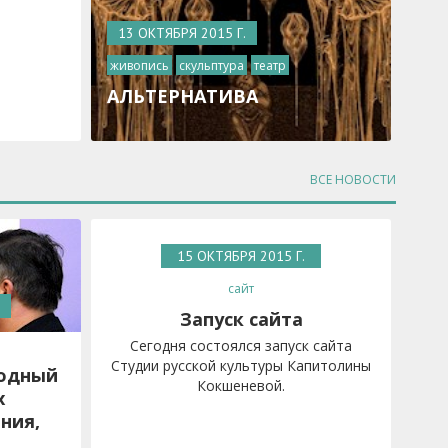
13 ОКТЯБРЯ 2015 Г.
живопись
скульптура
театр
АЛЬТЕРНАТИВА
ВСЕ НОВОСТИ
15 ОКТЯБРЯ 2015 Г.
сайт
Запуск сайта
Сегодня состоялся запуск сайта
Студии русской культуры Капитолины
одный
Кокшеневой.
х
ния,