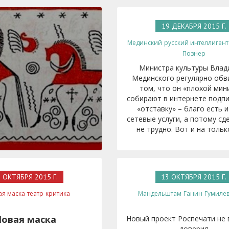
19 ДЕКАБРЯ 2015 Г.
Мединский
русский интеллигент
Познер
Министра культуры Влад
Мединского регулярно обв
том, что он «плохой мин
собирают в интернете подпи
«отставку» – благо есть и
сетевые услуги, а потому сд
не трудно. Вот и на только
 ОКТЯБРЯ 2015 Г.
13 ОКТЯБРЯ 2015 Г.
ая маска
театр
критика
Мандельштам
Ганин
Гумиле
овая маска
Новый проект Роспечати не
доверия