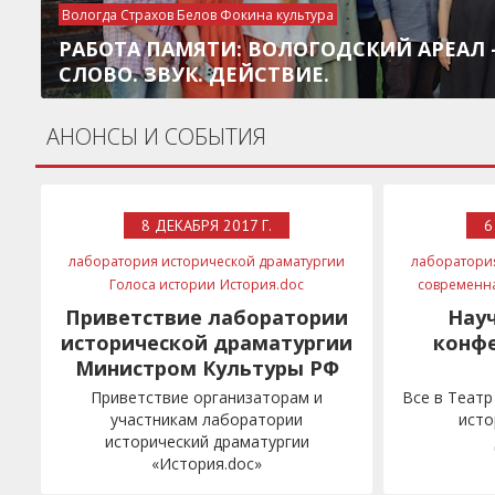
Вологда Страхов Белов Фокина культура
РАБОТА ПАМЯТИ: ВОЛОГОДСКИЙ АРЕАЛ 
СЛОВО. ЗВУК. ДЕЙСТВИЕ.
АНОНСЫ И СОБЫТИЯ
8 ДЕКАБРЯ 2017 Г.
6
лаборатория исторической драматургии
лаборатори
Голоса истории
История.doc
современн
фонд Культурная политика
Минкульт
Приветствие лаборатории
Нау
Мединский
исторической драматургии
конфе
Министром Культуры РФ
Приветствие организаторам и
Все в Театр
участникам лаборатории
исто
исторический драматургии
«История.doc»