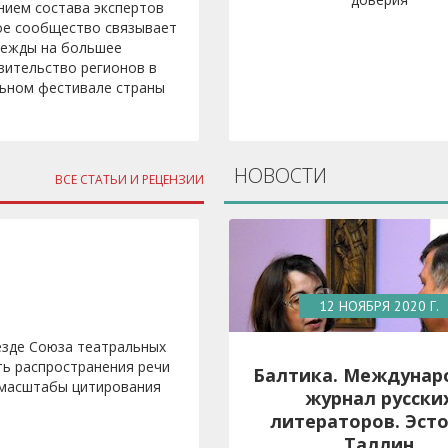
нием состава экспертов
ое сообщество связывает
дежды на большее
вительство регионов в
ьном фестивале страны
НОВОСТИ
ВСЕ СТАТЬИ И РЕЦЕНЗИИ
12 НОЯБРЯ 2020 Г.
езде Союза театральных
ь распространения речи
Балтика. Междунар
и масштабы цитирования
журнал русски
литераторов. Эсто
Таллин