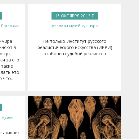
13 ОКТЯБРЯ 2015 Г.
Потемкин
реализм
музей
культура
имира
Не только Институт русского
иняют в
реалистического искусства (ИРРИ)
истр»,
озабочен судьбой реалистов
си за его
 такие
елать это
 что...
в
музей
 вызывает