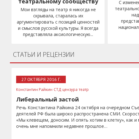
театральному сообществу
С измене
театральн
Мои взгляды на театр я никогда не
на
скрывала, старалась их
предста
аргументировать с позиций ценностей
национал
и смыслов русской культуры. Я всегда
представляла аксиологическую...
СТАТЬИ И РЕЦЕНЗИИ
27 ОКТЯБРЯ 2016 Г.
Константин Райкин
СТД
цензура
театр
Либеральный застой
Речь Константина Райкина 24 октября на очередном Съ
деятелей РФ была широко распространена СМИ. Скорост
«Мы клевещем, доносим. И опять хотим в клетку», как 
очень мне напомнили недавнее прошлое…