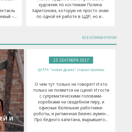
художник по костюмам Полина
ектакль
Харитонова, которую не просто знаю
вый –...
по одной её работе в ЦДР, но и...
ВСЕ КОММЕНТАРИИ
23 СЕНТЯБРЯ 2017
Г.
ЦАТРА
"новая драма"
старые приемы
О чем тут только не говорят! И кто
только не появится на сцене! И гости
с супрематическими головами-
коробками на свадебном пиру, и
офисные беленькие работники-
роботы, и ритмичная бизнес-вумен…
ЕЙ И
Про бедного капитана, вырывшего...