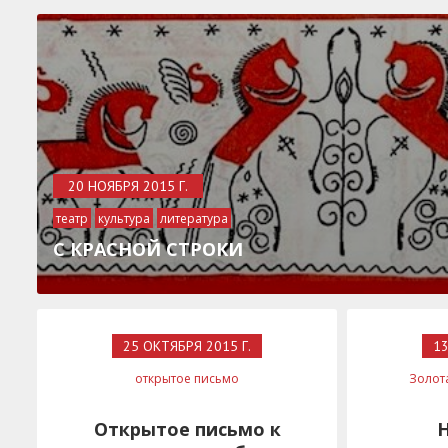
20 НОЯБРЯ 2015 Г.
театр
культура
литература
живопись
современное искусство
С КРАСНОЙ СТРОКИ
25 ОКТЯБРЯ 2015 Г.
13
открытое письмо
Золот
Открытое письмо к
Н