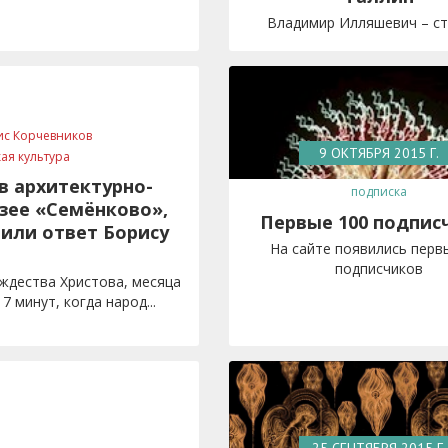
Владимир Илляшевич – ста
ис Корчевников
9 ОКТЯБРЯ 2015 Г.
кая культура
в архитектурно-
подписка
зее «Семёнково»,
Первые 100 подпис
 или ответ Борису
На сайте появились перв
подписчиков
ождества Христова, месяца
17 минут, когда народ...