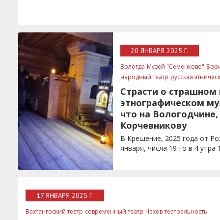
20 ЯНВАРЯ 2025 Г.
Вологда
Музей "Семёнково"
Бор
народный театр
русская этничес
Страсти о страшном 
этнографическом му
что на Вологодчине,
Корчевникову
В Крещение, 2025 года от Р
января, числа 19-го в 4 утра 
17 ЯНВАРЯ 2025 Г.
Вахтангоский театр
современный театр
Чехов
театральность