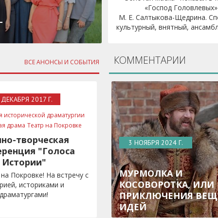
«Господ Головлевых»
М. Е. Салтыкова-Щедрина. Сп
–
культурный, внятный, ансамбле
КОММЕНТАРИИ
ВСЕ АНОНСЫ И СОБЫТИЯ
 ДЕКАБРЯ 2017 Г.
я исторической драматургии
ая драма
Театр на Покровке
чно-творческая
3 НОЯБРЯ 2024 Г.
ренция "Голоса
Истории"
МУРМОЛКА И
 на Покровке! На встречу с
КОСОВОРОТКА, ИЛИ
рией, историками и
драматургами!
ПРИКЛЮЧЕНИЯ ВЕЩ
ИДЕЙ