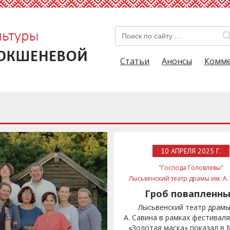
Статьи
Анонсы
Комм
10 АПРЕЛЯ 2025 Г.
"Господа Головлевы"
Лысьвенский театр драмы им. А.
Золотая маска
Гроб повапленн
Лысьвенский театр драмы
А. Савина в рамках фестивал
«Золотая маска» показал в 